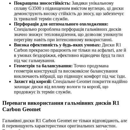
Покращена зносостійкість:
Завдяки унікальному
сплаву G3500 з підвищеним вмістом вуглецю, ці диски
демонструють високу стійкість до зносу, що забезпечує
їх тривалий термін служби.
Перфорація для оптимального охолодження:
Спеціально розроблена перфорація гальмівних дисків
значно знижує тепловиділення, що дозволяє уникнути
перегріву навіть при інтенсивному використанні.
Висока ефективність у будь-яких умовах:
Диски R1
Carbon прекрасно працюють не тільки на асфальті, але й
в умовах бездоріжжя, ефективно відводячи бруд та пил
під час гальмування.
Геометрія та балансування:
Точно продумана
геометрія конструкції та високоякісне балансування
виключають вібрації, що підвищує комфорт під час їзди.
Захист від корозії:
Спеціальне Geomet покриття надійно
захищає диски від впливу вологи та корозії, що
продовжує їх термін служби.
Переваги використання гальмівних дисків R1
Carbon Geomet
Гальмівні диски R1 Carbon Geomet не тільки відповідають, але
й перевищують характеристики оригінальних запчастин.