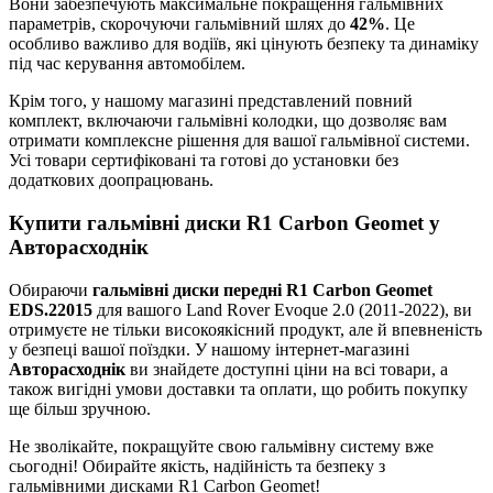
Вони забезпечують максимальне покращення гальмівних
параметрів, скорочуючи гальмівний шлях до
42%
. Це
особливо важливо для водіїв, які цінують безпеку та динаміку
під час керування автомобілем.
Крім того, у нашому магазині представлений повний
комплект, включаючи гальмівні колодки, що дозволяє вам
отримати комплексне рішення для вашої гальмівної системи.
Усі товари сертифіковані та готові до установки без
додаткових доопрацювань.
Купити гальмівні диски R1 Carbon Geomet у
Авторасходнік
Обираючи
гальмівні диски передні R1 Carbon Geomet
EDS.22015
для вашого Land Rover Evoque 2.0 (2011-2022), ви
отримуєте не тільки високоякісний продукт, але й впевненість
у безпеці вашої поїздки. У нашому інтернет-магазині
Авторасходнік
ви знайдете доступні ціни на всі товари, а
також вигідні умови доставки та оплати, що робить покупку
ще більш зручною.
Не зволікайте, покращуйте свою гальмівну систему вже
сьогодні! Обирайте якість, надійність та безпеку з
гальмівними дисками R1 Carbon Geomet!