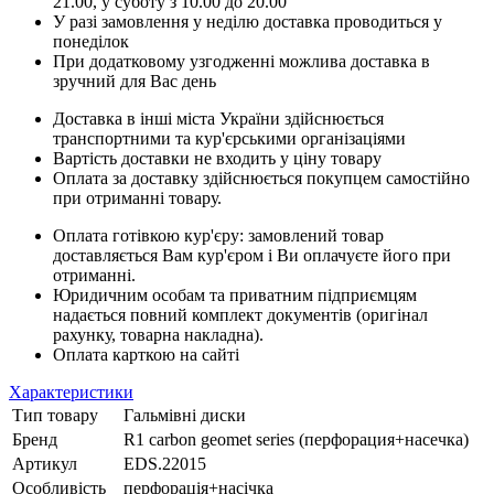
21.00, у суботу з 10.00 до 20.00
У разі замовлення у неділю доставка проводиться у
понеділок
При додатковому узгодженні можлива доставка в
зручний для Вас день
Доставка в інші міста України здійснюється
транспортними та кур'єрськими організаціями
Вартість доставки не входить у ціну товару
Оплата за доставку здійснюється покупцем самостійно
при отриманні товару.
Оплата готівкою кур'єру: замовлений товар
доставляється Вам кур'єром і Ви оплачуєте його при
отриманні.
Юридичним особам та приватним підприємцям
надається повний комплект документів (оригінал
рахунку, товарна накладна).
Оплата карткою на сайті
Характеристики
Тип товару
Гальмівні диски
Бренд
R1 carbon geomet series (перфорация+насечка)
Артикул
EDS.22015
Особливість
перфорація+насічка