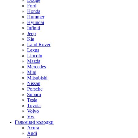
Dodge
Ford
Honda
Hummer
Hyundai
Infiniti
Jeep
Kia
Land Rover
Lexus
Lincoln
Mazda
Mercedes
Mini
Mitsubishi
Nissan
Porsche
Subaru
Tesla
Toyota
Volvo
Vw
Гальмівні колодки
Acura
Audi