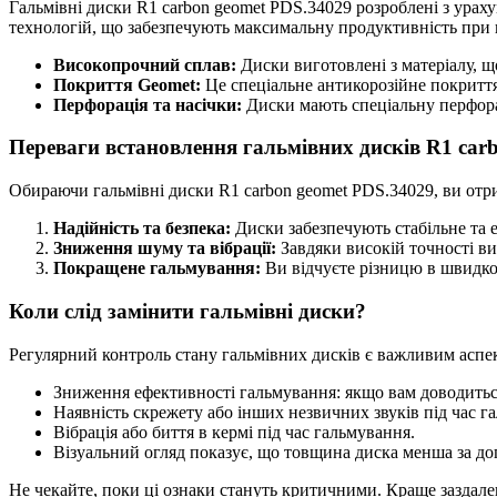
Гальмівні диски R1 carbon geomet PDS.34029 розроблені з ураху
технологій, що забезпечують максимальну продуктивність при 
Високопрочний сплав:
Диски виготовлені з матеріалу, щ
Покриття Geomet:
Це спеціальне антикорозійне покритт
Перфорація та насічки:
Диски мають спеціальну перфорац
Переваги встановлення гальмівних дисків R1 car
Обираючи гальмівні диски R1 carbon geomet PDS.34029, ви отри
Надійність та безпека:
Диски забезпечують стабільне та 
Зниження шуму та вібрації:
Завдяки високій точності ви
Покращене гальмування:
Ви відчуєте різницю в швидкос
Коли слід замінити гальмівні диски?
Регулярний контроль стану гальмівних дисків є важливим аспект
Зниження ефективності гальмування: якщо вам доводиться
Наявність скрежету або інших незвичних звуків під час г
Вібрація або биття в кермі під час гальмування.
Візуальний огляд показує, що товщина диска менша за д
Не чекайте, поки ці ознаки стануть критичними. Краще заздале