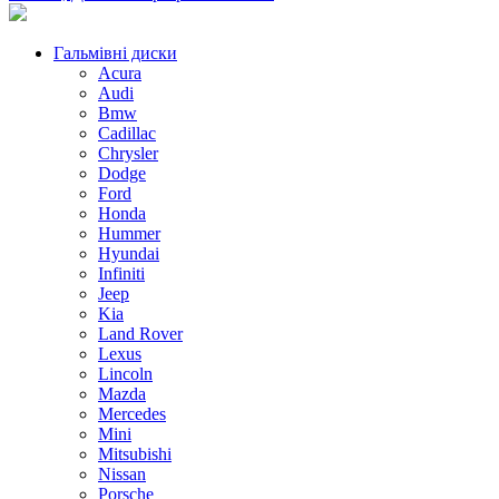
Гальмівні диски
Acura
Audi
Bmw
Cadillac
Chrysler
Dodge
Ford
Honda
Hummer
Hyundai
Infiniti
Jeep
Kia
Land Rover
Lexus
Lincoln
Mazda
Mercedes
Mini
Mitsubishi
Nissan
Porsche