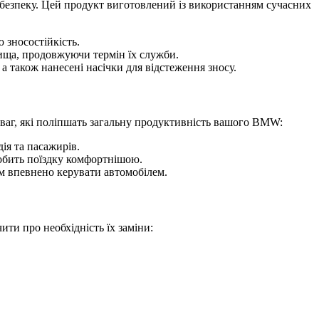
та безпеку. Цей продукт виготовлений із використанням сучасних
 зносостійкість.
ища, продовжуючи термін їх служби.
 також нанесені насічки для відстеження зносу.
еваг, які поліпшать загальну продуктивність вашого BMW:
ія та пасажирів.
робить поїздку комфортнішою.
м впевнено керувати автомобілем.
ити про необхідність їх заміни: