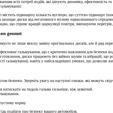
ванням всіх потреб водіїв, які цінують динаміку, ефективність 
гальмуванні:
о містить підвищену кількість вуглецю, що суттєво підвищує їхню
я захищає диски від негативного впливу навколишнього середов
ію, що сприяє кращій циркуляції повітря, зменшуючи перегрів, а
bon geomet
муєте не лише якісну заміну оригінальних дисків, але й ряд пер
ефективне гальмування, що є критично важливим для безпеки вод
готовлення, диски працюють без зайвих шумів та вібрацій, що 
ті гальмування, навіть у найскладніших умовах, що дозволяє ва
ом безпеки. Зверніть увагу на наступні ознаки, які можуть свідч
 натискати на педаль гальма сильніше, ніж зазвичай.
альмування.
опустиму норму.
гідь подбати про безпеку вашого автомобіля.