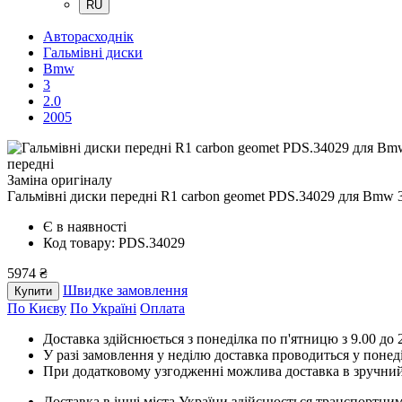
RU
Авторасходнік
Гальмівні диски
Bmw
3
2.0
2005
передні
Заміна оригіналу
Гальмівні диски передні R1 carbon geomet PDS.34029
для Bmw 3
Є в наявності
Код товару: PDS.34029
5974 ₴
Швидке замовлення
Купити
По Києву
По Україні
Оплата
Доставка здійснюється з понеділка по п'ятницю з 9.00 до 2
У разі замовлення у неділю доставка проводиться у понед
При додатковому узгодженні можлива доставка в зручний
Доставка в інші міста України здійснюється транспортним