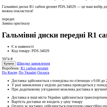
Гальмівні диски R1 carbon geomet PDS.34029 — це ваш вибір дл
можна покластися!
передні
Заміна оригіналу
Гальмівні диски передні R1 c
Є в наявності
Код товару: PDS.34029
5974 ₴
Швидке замовлення
Купити
Виробник:
R1 carbon geomet
По Києву
По Україні
Оплата
Доставка здійснюється з понеділка по п'ятницю з 9.00 до 2
У разі замовлення у неділю доставка проводиться у понед
При додатковому узгодженні можлива доставка в зручний
Доставка в інші міста України здійснюється транспортним
Вартість доставки не входить у ціну товару
Оплата за доставку здійснюється покупцем самостійно пр