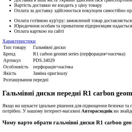
Вартість доставки не входить у ціну товару
Оплата за доставку здійснюється покупцем самостійно пр
Оплата готівкою кур'єру: замовлений товар доставляється
Юридичним особам та приватним підприємцям надається п
Оплата карткою на сайті
Характеристики
Тип товару
Гальмівні диски
Бренд
R1 carbon geomet series (перфорация+насечка)
Артикул
PDS.34029
Особливість
перфорація+насічка
Якість
Заміна оригіналу
Розташування
передні
Гальмівні диски передні R1 carbon geom
Якщо ви шукаєте ідеальне рішення для підвищення безпеки та п
потрібно. У нашому інтернет-магазині
Авторасходнік
ви знайде
Чому варто обрати гальмівні диски R1 carbon ge