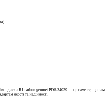
а).
івні диски R1 carbon geomet PDS.34029 — це саме те, що вам
дартам якості та надійності.