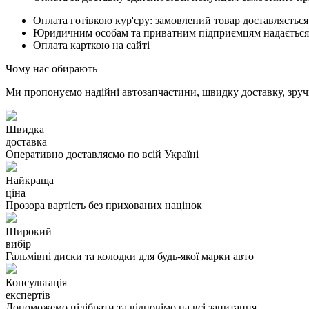
Оплата готівкою кур'єру: замовлений товар доставляється
Юридичним особам та приватним підприємцям надається п
Оплата карткою на сайті
Чому нас обирають
Ми пропонуємо надійні автозапчастини, швидку доставку, зручн
Швидка
доставка
Оперативно доставляємо по всій Україні
Найкраща
ціна
Прозора вартість без прихованих націнок
Широкий
вибір
Гальмівні диски та колодки для будь-якої марки авто
Консультація
експертів
Допоможемо підібрати та відповімо на всі запитання