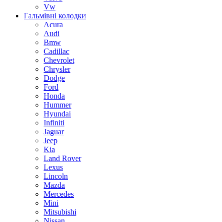
Vw
Гальмівні колодки
Acura
Audi
Bmw
Cadillac
Chevrolet
Chrysler
Dodge
Ford
Honda
Hummer
Hyundai
Infiniti
Jaguar
Jeep
Kia
Land Rover
Lexus
Lincoln
Mazda
Mercedes
Mini
Mitsubishi
Nissan