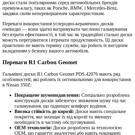
диски стали популярними серед автомобільних брендів
преміум-класу, таких як Porsche, BMW, і Mercedes-Benz,
завдяки своїм неперевершеним характеристикам.
Переваги використання углеродно-керамічних дисків
очевидні — вони здатні витримувати численні гальмування
без втрати ефективності, в той час як традиційні стальні диски
можуть перегріватися і втрачати продуктивність. Ці диски
практично не мають терміну служби, що робить їх вигідним
вкладенням у безпеку вашого автомобіля.
Переваги R1 Carbon Geomet
Гальмівні диски R1 Carbon Geomet PDS.42076 мають ряд
особливостей, які роблять їх оптимальними для використання
в Nissan 350Z:
Покращене шумоподавлення:
Спеціально розроблена
конструкція дисків забезпечує зниження шуму під час
гальмування, що підвищує комфорт водіння.
Висока стійкість до корозії:
Диски мають спеціальне
покриття, яке захищає їх від корозії та зменшує
необхідність в частому обслуговуванні.
OEM технологія:
Диски розроблені за технологією
OEM, що гарантує аналогічні або навіть покращені