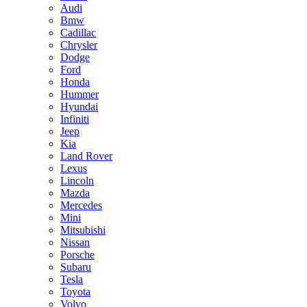
Audi
Bmw
Cadillac
Chrysler
Dodge
Ford
Honda
Hummer
Hyundai
Infiniti
Jeep
Kia
Land Rover
Lexus
Lincoln
Mazda
Mercedes
Mini
Mitsubishi
Nissan
Porsche
Subaru
Tesla
Toyota
Volvo