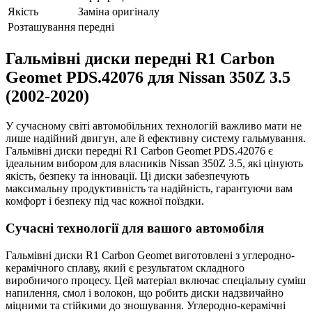
Якість
Заміна оригіналу
Розташування
передні
Гальмівні диски передні R1 Carbon
Geomet PDS.42076 для Nissan 350Z 3.5
(2002-2020)
У сучасному світі автомобільних технологій важливо мати не
лише надійний двигун, але й ефективну систему гальмування.
Гальмівні диски передні R1 Carbon Geomet PDS.42076 є
ідеальним вибором для власників Nissan 350Z 3.5, які цінують
якість, безпеку та інновації. Ці диски забезпечують
максимальну продуктивність та надійність, гарантуючи вам
комфорт і безпеку під час кожної поїздки.
Сучасні технології для вашого автомобіля
Гальмівні диски R1 Carbon Geomet виготовлені з углеродно-
керамічного сплаву, який є результатом складного
виробничого процесу. Цей матеріал включає спеціальну суміш
напилення, смол і волокон, що робить диски надзвичайно
міцними та стійкими до зношування. Углеродно-керамічні