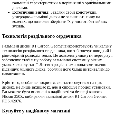
гальмівні характеристики в порівнянні з оригінальними
дисками.
Естетичний вигляд:
Завдяки своїй конструкції,
углеродно-керамічні диски не залишають пилу на
колесах, що дозволяє зберігати їх у чистоті без зайвих
зусиль.
Технологія роздільного сердечника
Гальмівні диски R1 Carbon Geomet використовують унікальну
технологію роздільного сердечника, що забезпечує швидкий і
рівномірний розподіл тепла. Це дозволяє уникнути перегріву і
забезпечує стабільну роботу гальмівної системи у різних
умовах експлуатації. Лиття з роздільними лопатями значно
підвищує міцність диска, роблячи його більш витривалим до
навантажень.
Крім того, особливе покриття, яке застосовується на цих
дисках, не лише захищає їх, але й спрощує процес установки.
Ви можете бути впевнені в надійності та безпеці вашого
Nissan 350Z, вибираючи гальмівні диски R1 Carbon Geomet
PDS.42076.
Купуйте у надійному магазині