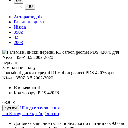
UA
RU
Авторасходнік
Гальмівні диски
Nissan
350Z
3.5
2003
передні
Заміна оригіналу
Гальмівні диски передні R1 carbon geomet PDS.42076
для
Nissan 350Z 3.5 2002-2020
Є в наявності
Код товару: PDS.42076
6320 ₴
Швидке замовлення
Купити
По Києву
По Україні
Оплата
Доставка здійснюється з понеділка по п'ятницю з 9.00 до