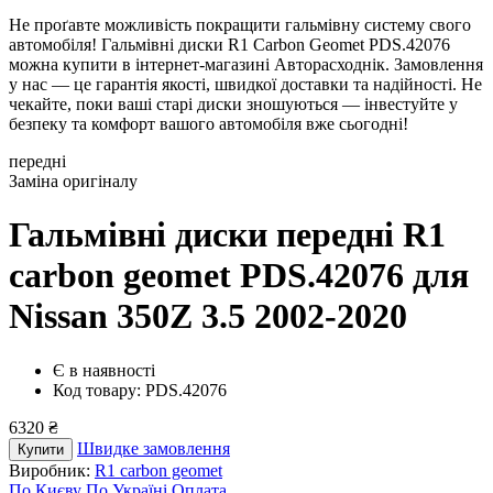
Не проґавте можливість покращити гальмівну систему свого
автомобіля! Гальмівні диски R1 Carbon Geomet PDS.42076
можна купити в інтернет-магазині Авторасходнік. Замовлення
у нас — це гарантія якості, швидкої доставки та надійності. Не
чекайте, поки ваші старі диски зношуються — інвестуйте у
безпеку та комфорт вашого автомобіля вже сьогодні!
передні
Заміна оригіналу
Гальмівні диски передні R1
carbon geomet PDS.42076
для
Nissan 350Z 3.5 2002-2020
Є в наявності
Код товару: PDS.42076
6320 ₴
Швидке замовлення
Купити
Виробник:
R1 carbon geomet
По Києву
По Україні
Оплата