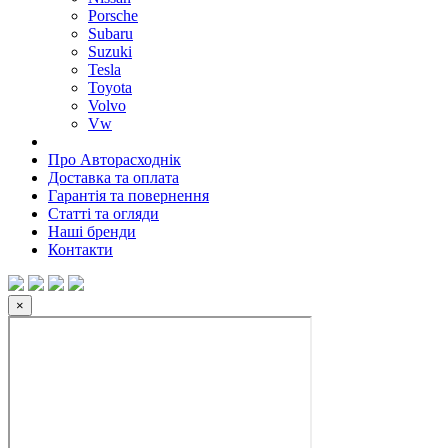
Porsche
Subaru
Suzuki
Tesla
Toyota
Volvo
Vw
Про Авторасходнік
Доставка та оплата
Гарантія та повернення
Статті та огляди
Наші бренди
Контакти
×