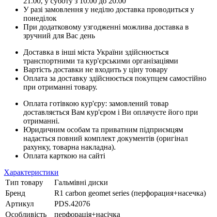
21.00, у суботу з 10.00 до 20.00
У разі замовлення у неділю доставка проводиться у
понеділок
При додатковому узгодженні можлива доставка в
зручний для Вас день
Доставка в інші міста України здійснюється
транспортними та кур'єрськими організаціями
Вартість доставки не входить у ціну товару
Оплата за доставку здійснюється покупцем самостійно
при отриманні товару.
Оплата готівкою кур'єру: замовлений товар
доставляється Вам кур'єром і Ви оплачуєте його при
отриманні.
Юридичним особам та приватним підприємцям
надається повний комплект документів (оригінал
рахунку, товарна накладна).
Оплата карткою на сайті
Характеристики
Тип товару
Гальмівні диски
Бренд
R1 carbon geomet series (перфорация+насечка)
Артикул
PDS.42076
Особливість
перфорація+насічка