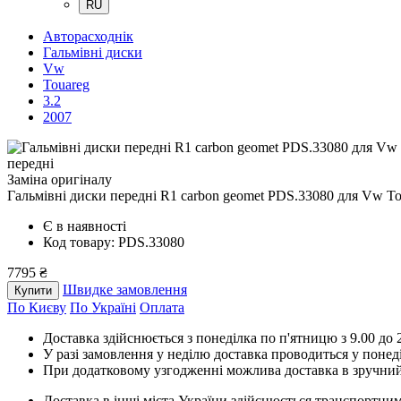
RU
Авторасходнік
Гальмівні диски
Vw
Touareg
3.2
2007
передні
Заміна оригіналу
Гальмівні диски передні R1 carbon geomet PDS.33080
для Vw To
Є в наявності
Код товару: PDS.33080
7795 ₴
Швидке замовлення
Купити
По Києву
По Україні
Оплата
Доставка здійснюється з понеділка по п'ятницю з 9.00 до 2
У разі замовлення у неділю доставка проводиться у понед
При додатковому узгодженні можлива доставка в зручний
Доставка в інші міста України здійснюється транспортним