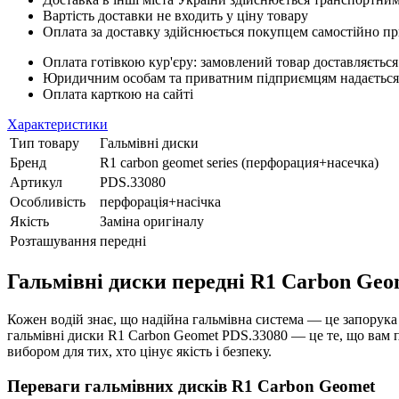
Вартість доставки не входить у ціну товару
Оплата за доставку здійснюється покупцем самостійно пр
Оплата готівкою кур'єру: замовлений товар доставляється
Юридичним особам та приватним підприємцям надається п
Оплата карткою на сайті
Характеристики
Тип товару
Гальмівні диски
Бренд
R1 carbon geomet series (перфорация+насечка)
Артикул
PDS.33080
Особливість
перфорація+насічка
Якість
Заміна оригіналу
Розташування
передні
Гальмівні диски передні R1 Carbon Geom
Кожен водій знає, що надійна гальмівна система — це запорука
гальмівні диски R1 Carbon Geomet PDS.33080 — це те, що вам п
вибором для тих, хто цінує якість і безпеку.
Переваги гальмівних дисків R1 Carbon Geomet