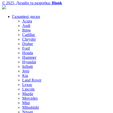
© 2025, Дизайн та разробка:
Blank
Гальмівні диски
Acura
Audi
Bmw
Cadillac
Chrysler
Dodge
Ford
Honda
Hummer
Hyundai
Infiniti
Jeep
Kia
Land Rover
Lexus
Lincoln
Mazda
Mercedes
Mini
Mitsubishi
Nissan