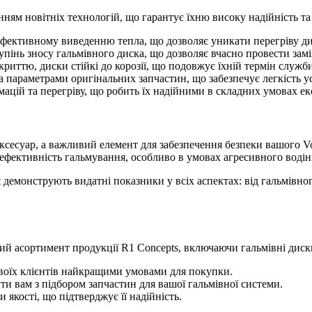
ям новітніх технологій, що гарантує їхню високу надійність та 
фективному виведенню тепла, що дозволяє уникати перегріву дис
упінь зносу гальмівного диска, що дозволяє вчасно провести замі
иттю, диски стійкі до корозії, що подовжує їхній термін служби
 параметрами оригінальних запчастин, що забезпечує легкість у
ацій та перегріву, що робить їх надійними в складних умовах ек
ксесуар, а важливий елемент для забезпечення безпеки вашого V
ефективність гальмування, особливо в умовах агресивного водін
демонструють видатні показники у всіх аспектах: від гальмівного
й асортимент продукції R1 Concepts, включаючи гальмівні дис
воїх клієнтів найкращими умовами для покупки.
и вам з підбором запчастин для вашої гальмівної системи.
 якості, що підтверджує її надійність.