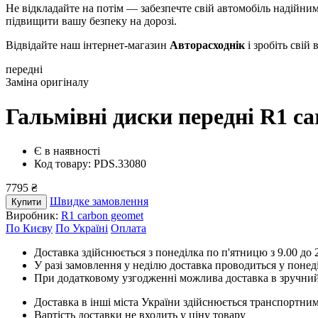
Не відкладайте на потім — забезпечте свій автомобіль надійни
підвищити вашу безпеку на дорозі.
Відвідайте наш інтернет-магазин
Авторасходнік
і зробіть свій 
передні
Заміна оригіналу
Гальмівні диски передні R1 c
Є в наявності
Код товару: PDS.33080
7795 ₴
Швидке замовлення
Купити
Виробник:
R1 carbon geomet
По Києву
По Україні
Оплата
Доставка здійснюється з понеділка по п'ятницю з 9.00 до 2
У разі замовлення у неділю доставка проводиться у понед
При додатковому узгодженні можлива доставка в зручний
Доставка в інші міста України здійснюється транспортним
Вартість доставки не входить у ціну товару