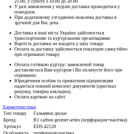
21.00, у суботу з 10.00 до 20.00
У разі замовлення у неділю доставка проводиться у
понеділок
При додатковому узгодженні можлива доставка в
зручний для Вас день
Доставка в інші міста України здійснюється
транспортними та кур'єрськими організаціями
Вартість доставки не входить у ціну товару
Оплата за доставку здійснюється покупцем самостійно
при отриманні товару.
Оплата готівкою кур'єру: замовлений товар
доставляється Вам кур'єром і Ви оплачуєте його при
отриманні.
Юридичним особам та приватним підприємцям
надається повний комплект документів (оригінал
рахунку, товарна накладна).
Оплата карткою на сайті
Характеристики
Тип товару
Гальмівні диски
Бренд
R1 carbon geomet series (перфорация+насечка)
Артикул
EDS.42120
Особливість
перфорація+насічка