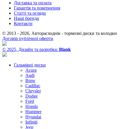
Доставка та оплата
Гарантія та повернення
Статті та огляди
Наші бренди
Контакти
© 2013 - 2026, Авторасходнік - тормозні диски та колодки
Договір публічної оферти
© 2025, Дизайн та разробка:
Blank
Гальмівні диски
Acura
Audi
Bmw
Cadillac
Chrysler
Dodge
Ford
Honda
Hummer
Hyundai
Infiniti
Jeep