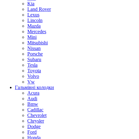
Kia
Land Rover
Lexus
Lincoln
Mazda
Mercedes
Mini
Mitsubishi
Nissan
Porsche
Subaru
Tesla
Toyota
Volvo
Vw
Гальмівні колодки
Acura
Audi
Bmw
Cadillac
Chevrolet
Chrysler
Dodge
Ford
Honda