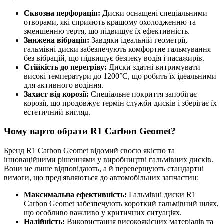
Сквозна перфорація:
Диски оснащені спеціальними
отворами, які сприяють кращому охолодженню та
зменшенню тертя, що підвищує їх ефективність.
Знижена вібрація:
Завдяки ідеальній геометрії,
гальмівні диски забезпечують комфортне гальмування
без вібрацій, що підвищує безпеку водія і пасажирів.
Стійкість до перегріву:
Диски здатні витримувати
високі температури до 1200°C, що робить їх ідеальними
для активного водіння.
Захист від корозії:
Спеціальне покриття запобігає
корозії, що продовжує термін служби дисків і зберігає їх
естетичний вигляд.
Чому варто обрати R1 Carbon Geomet?
Бренд R1 Carbon Geomet відомий своєю якістю та
інноваційними рішеннями у виробництві гальмівних дисків.
Вони не лише відповідають, а й перевершують стандартні
вимоги, що пред'являються до автомобільних запчастин:
Максимальна ефективність:
Гальмівні диски R1
Carbon Geomet забезпечують короткий гальмівний шлях,
що особливо важливо у критичних ситуаціях.
Надійність:
Використання високоякісних матеріалів та