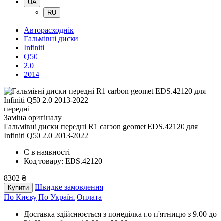
UA
RU
Авторасходнік
Гальмівні диски
Infiniti
Q50
2.0
2014
передні
Заміна оригіналу
Гальмівні диски передні R1 carbon geomet EDS.42120
для
Infiniti Q50 2.0 2013-2022
Є в наявності
Код товару: EDS.42120
8302 ₴
Швидке замовлення
Купити
По Києву
По Україні
Оплата
Доставка здійснюється з понеділка по п'ятницю з 9.00 до