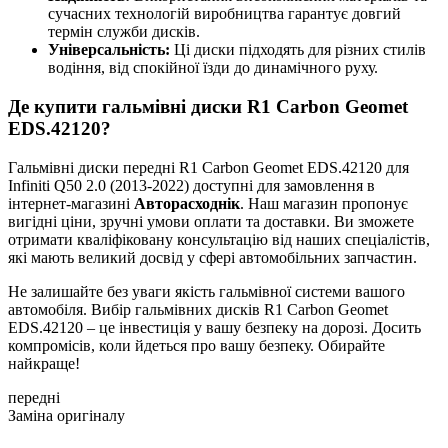
сучасних технологій виробництва гарантує довгий
термін служби дисків.
Універсальність:
Ці диски підходять для різних стилів
водіння, від спокійної їзди до динамічного руху.
Де купити гальмівні диски R1 Carbon Geomet
EDS.42120?
Гальмівні диски передні R1 Carbon Geomet EDS.42120 для
Infiniti Q50 2.0 (2013-2022) доступні для замовлення в
інтернет-магазині
Авторасходнік
. Наш магазин пропонує
вигідні ціни, зручні умови оплати та доставки. Ви зможете
отримати кваліфіковану консультацію від наших спеціалістів,
які мають великий досвід у сфері автомобільних запчастин.
Не залишайте без уваги якість гальмівної системи вашого
автомобіля. Вибір гальмівних дисків R1 Carbon Geomet
EDS.42120 – це інвестиція у вашу безпеку на дорозі. Досить
компромісів, коли йдеться про вашу безпеку. Обирайте
найкраще!
передні
Заміна оригіналу