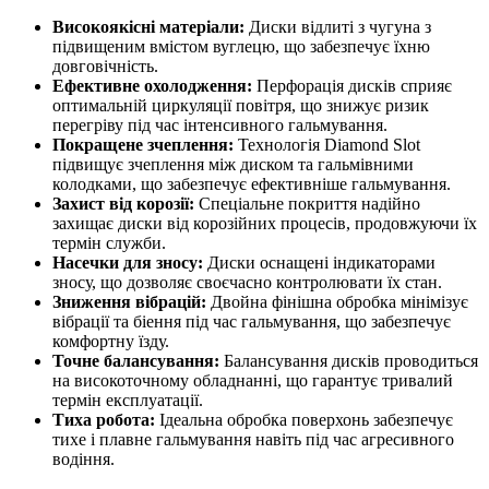
Високоякісні матеріали:
Диски відлиті з чугуна з
підвищеним вмістом вуглецю, що забезпечує їхню
довговічність.
Ефективне охолодження:
Перфорація дисків сприяє
оптимальній циркуляції повітря, що знижує ризик
перегріву під час інтенсивного гальмування.
Покращене зчеплення:
Технологія Diamond Slot
підвищує зчеплення між диском та гальмівними
колодками, що забезпечує ефективніше гальмування.
Захист від корозії:
Спеціальне покриття надійно
захищає диски від корозійних процесів, продовжуючи їх
термін служби.
Насечки для зносу:
Диски оснащені індикаторами
зносу, що дозволяє своєчасно контролювати їх стан.
Зниження вібрацій:
Двойна фінішна обробка мінімізує
вібрації та біення під час гальмування, що забезпечує
комфортну їзду.
Точне балансування:
Балансування дисків проводиться
на високоточному обладнанні, що гарантує тривалий
термін експлуатації.
Тиха робота:
Ідеальна обробка поверхонь забезпечує
тихе і плавне гальмування навіть під час агресивного
водіння.