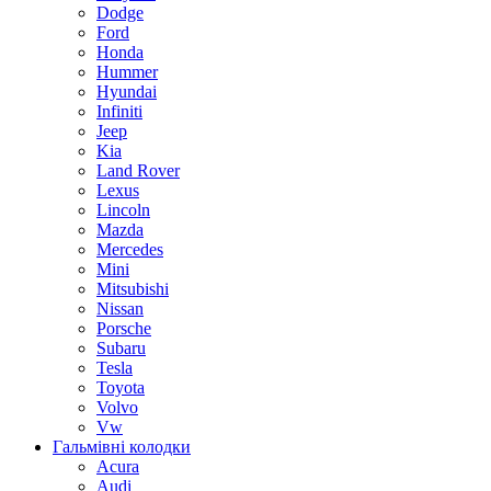
Dodge
Ford
Honda
Hummer
Hyundai
Infiniti
Jeep
Kia
Land Rover
Lexus
Lincoln
Mazda
Mercedes
Mini
Mitsubishi
Nissan
Porsche
Subaru
Tesla
Toyota
Volvo
Vw
Гальмівні колодки
Acura
Audi