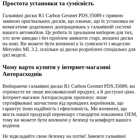
Простота установки та сумісність
Гальмівні диски R1 Carbon Geomet PDS.35089 є прямою
заміною оригінальних дисків, що означає, що їх установка не
вимагатиме додаткових доопрацювань у гальмівній системі
вашого автомобіля. Це робить їх ідеальним вибором для тих,
хто хоче швидко і без проблем замінити старі, зношені диски
на нові. Ви можете бути впевнені у їх сумісності з моделлю
Mercedes ML 3.2, оскільки ці диски розроблені спеціально для
цієї моделі.
Чому варто купити у інтернет-магазині
Авторасходнік
Вибираючи гальмівні диски R1 Carbon Geomet PDS.35089, ви
отримуєте не лише високоякісний продукт, а й доступні ціни.
Інтернет-магазин Авторасходнік пропонує лише
сертифіковані запчастини від провідних виробників, що
гарантує їхню надійність і ефективність. Ми впевнені, що
якість нашої продукції перевищує стандартні показники OEM,
тому ви можете бути впевнені у безпеці та комфорті вашого
водіння.
Не відкладайте свою безпеку на потім! Замовте гальмівні