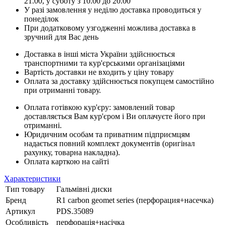
21.00, у суботу з 10.00 до 20.00
У разі замовлення у неділю доставка проводиться у
понеділок
При додатковому узгодженні можлива доставка в
зручний для Вас день
Доставка в інші міста України здійснюється
транспортними та кур'єрськими організаціями
Вартість доставки не входить у ціну товару
Оплата за доставку здійснюється покупцем самостійно
при отриманні товару.
Оплата готівкою кур'єру: замовлений товар
доставляється Вам кур'єром і Ви оплачуєте його при
отриманні.
Юридичним особам та приватним підприємцям
надається повний комплект документів (оригінал
рахунку, товарна накладна).
Оплата карткою на сайті
Характеристики
Тип товару
Гальмівні диски
Бренд
R1 carbon geomet series (перфорация+насечка)
Артикул
PDS.35089
Особливість
перфорація+насічка