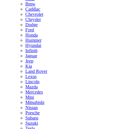
Bmw
Cadillac
Chevrolet
Chrysler
Dodge
Ford
Honda
Hummer
Hyundai
Infiniti
Jaguar
Jeep
Kia
Land Rover
Lexus
Lincoln
Mazda
Mercedes
Mini
Mitsubishi
Nissan
Porsche
Subaru
Suzuki
Tesla