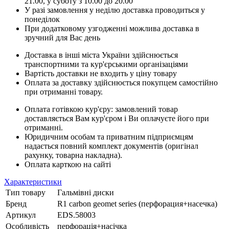
21.00, у суботу з 10.00 до 20.00
У разі замовлення у неділю доставка проводиться у
понеділок
При додатковому узгодженні можлива доставка в
зручний для Вас день
Доставка в інші міста України здійснюється
транспортними та кур'єрськими організаціями
Вартість доставки не входить у ціну товару
Оплата за доставку здійснюється покупцем самостійно
при отриманні товару.
Оплата готівкою кур'єру: замовлений товар
доставляється Вам кур'єром і Ви оплачуєте його при
отриманні.
Юридичним особам та приватним підприємцям
надається повний комплект документів (оригінал
рахунку, товарна накладна).
Оплата карткою на сайті
Характеристики
Тип товару
Гальмівні диски
Бренд
R1 carbon geomet series (перфорация+насечка)
Артикул
EDS.58003
Особливість
перфорація+насічка