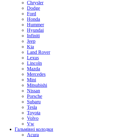
Chrysler
Dodge
Ford
Honda
Hummer
Hyundai
Infiniti
Jeep
Kia
Land Rover
Lexus
Lincoln
Mazda
Mercedes
Mini
Mitsubishi
Nissan
Porsche
Subaru
Tesla
Toyota
Volvo
Vw
Гальмівні колодки
Acura