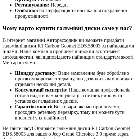
Розташування:
Передні
Особливості:
Перфорація та насічка для покращеної
продуктивності
Чому варто купити гальмівні диски саме у нас?
В інтернет-магазині Авторасходнік ви зможете придбати
гальмівні диски R1 Carbon Geomet EDS.58003 за найкращими
цінами. Наша компанія пропонує широкий асортимент
автозапчастин, які відповідають найвищим стандартам якості.
Ми гарантуємо:
Швидку доставку:
Ваше замовлення буде оброблено
протягом короткого терміну, що дозволить вам швидко
отримати необхідні деталі.
Консультації експертів:
Наша команда професіоналів
готова надати вам консультації з питань вибору та
установки гальмівних дисків.
Гарантію якості:
Всі товари, які ми пропонуємо,
проходять ретельну перевірку, тому ви можете бути
впевнені у їх надійності.
Не гайте часу! Обирайте гальмівні диски R1 Carbon Geomet
EDS.58003 для вашого Jeep Grand Cherokee 3.0 прямо зараз.