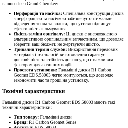
вашого Jeep Grand Cherokee:
Перфорація та насічка:
Спеціальна конструкція дисків
з перфорацією та насічкою забезпечує оптимальне
відведення тепла та вологи, що суттєво підвищує
ефективність гальмування.
Якість заміни оригіналу:
Ці диски є високоякісною
альтернативою оригінальним запчастинам, що дозволяє
зберегти ваш бюджет, не жертвуючи якістю.
Тривалий термін служби:
Використання передових
матеріалів і технологій виготовлення гарантує
довговічність та стійкість до зносу, що є важливим
фактором для активних водіїв.
Простота установки:
Гальмівні диски R1 Carbon
Geomet EDS.58003 легко монтуються, що дозволяє
зекономити час та гроші на установку.
Технічні характеристики
Гальмівні диски R1 Carbon Geomet EDS.58003 мають такі
технічні характеристики:
Тип товару:
Гальмівні диски
Бренд:
R1 Carbon Geomet Series
Артикул:
EDS.58003