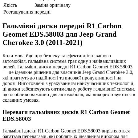
Якість
Заміна оригіналу
Розташування
передні
Гальмівні диски передні R1 Carbon
Geomet EDS.58003 для Jeep Grand
Cherokee 3.0 (2011-2021)
Коли мова йде про безпеку та ефективність вашого
автомобіля, гальмівна система грає одну з найважливіших
ролей. Гальмівні диски передні R1 Carbon Geomet EDS.58003
— це ідеальне рішення для власників Jeep Grand Cherokee 3.0,
які прагнуть до надійності та високої продуктивності на
дорозі. Виготовлені з урахуванням найсучасніших технологій,
ці диски забезпечують оптимальну роботу гальмівної системи,
що особливо важливо для автомобілів, які використовуються в
складних умовах.
Переваги гальмівних дисків R1 Carbon Geomet
EDS.58003
Гальмівні диски R1 Carbon Geomet EDS.58003 вирізняються
багатьма перевагами, які роблять їх ідеальним вибором для