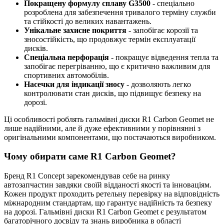
Покращену формулу сплаву G3500
- спеціально
розроблена для забезпечення тривалого терміну служби
та стійкості до великих навантажень.
Унікальне захисне покриття
- запобігає корозії та
зносостійкість, що продовжує термін експлуатації
дисків.
Спеціальна перфорація
- покращує відведення тепла та
запобігає перегріванню, що є критично важливим для
спортивних автомобілів.
Насечки для індикації зносу
- дозволяють легко
контролювати стан дисків, що підвищує безпеку на
дорозі.
Ці особливості роблять гальмівні диски R1 Carbon Geomet не
лише надійними, але й дуже ефективними у порівнянні з
оригінальними компонентами, що постачаються виробником.
Чому обирати саме R1 Carbon Geomet?
Бренд R1 Concept зарекомендував себе на ринку
автозапчастин завдяки своїй відданості якості та інноваціям.
Кожен продукт проходить ретельну перевірку на відповідність
міжнародним стандартам, що гарантує надійність та безпеку
на дорозі. Гальмівні диски R1 Carbon Geomet є результатом
багаторічного досвіду та знань виробника в області