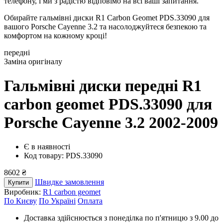
телефону, і ми з радістю відповімо на всі ваші запитання.
Обирайте гальмівні диски R1 Carbon Geomet PDS.33090 для
вашого Porsche Cayenne 3.2 та насолоджуйтеся безпекою та
комфортом на кожному кроці!
передні
Заміна оригіналу
Гальмівні диски передні R1
carbon geomet PDS.33090
для
Porsche Cayenne 3.2 2002-2009
Є в наявності
Код товару: PDS.33090
8602 ₴
Швидке замовлення
Купити
Виробник:
R1 carbon geomet
По Києву
По Україні
Оплата
Доставка здійснюється з понеділка по п'ятницю з 9.00 до