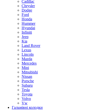
Cadillac
Chrysler
Dodge
Ford
Honda
Hummer
Hyundai
Infiniti
Jeep
Kia
Land Rover
Lexus
Lincoln
Mazda
Mercedes
Mini
Mitsubishi
Nissan
Porsche
Subaru
Tesla
Toyota
Volvo
Vw
Гальмівні колодки