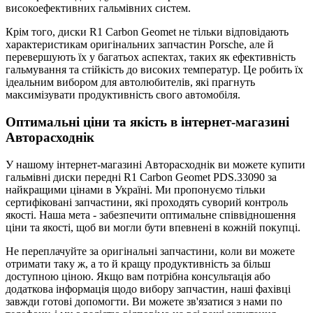
високоефективних гальмівних систем.
Крім того, диски R1 Carbon Geomet не тільки відповідають
характеристикам оригінальних запчастин Porsche, але й
перевершують їх у багатьох аспектах, таких як ефективність
гальмування та стійкість до високих температур. Це робить їх
ідеальним вибором для автолюбителів, які прагнуть
максимізувати продуктивність свого автомобіля.
Оптимальні ціни та якість в інтернет-магазині
Авторасходнік
У нашому інтернет-магазині Авторасходнік ви можете купити
гальмівні диски передні R1 Carbon Geomet PDS.33090 за
найкращими цінами в Україні. Ми пропонуємо тільки
сертифіковані запчастини, які проходять суворий контроль
якості. Наша мета - забезпечити оптимальне співвідношення
ціни та якості, щоб ви могли бути впевнені в кожній покупці.
Не переплачуйте за оригінальні запчастини, коли ви можете
отримати таку ж, а то й кращу продуктивність за більш
доступною ціною. Якщо вам потрібна консультація або
додаткова інформація щодо вибору запчастин, наші фахівці
завжди готові допомогти. Ви можете зв'язатися з нами по