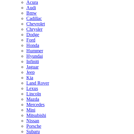
Acura
Audi
Bmw
Cadillac
Chevrolet
Chrysler
Dodge
Ford
Honda
Hummer
Hyundai
Infiniti
Jaguar
Jeep
Kia
Land Rover
Lexus
Lincoln
Mazda
Mercedes
Mini
Mitsubishi
Nissan
Porsche
Subaru