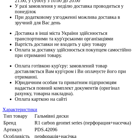
21.00, у суботу з 10.00 до 20.00
У разі замовлення у неділю доставка проводиться у
понеділок
При додатковому узгодженні можлива доставка в
зручний для Вас день
Доставка в інші міста України здійснюється
транспортними та кур'єрськими організаціями
Вартість доставки не входить у ціну товару
Оплата за доставку здійснюється покупцем самостійно
при отриманні товару.
Оплата готівкою кур'єру: замовлений товар
доставляється Вам кур'єром і Ви оплачуєте його при
отриманні.
Юридичним особам та приватним підприємцям
надається повний комплект документів (оригінал
рахунку, товарна накладна).
Оплата карткою на сайті
Характеристики
Тип товару
Гальмівні диски
Бренд
R1 carbon geomet series (перфорация+насечка)
Артикул
PDS.42096
Особливість
перфорація+насічка