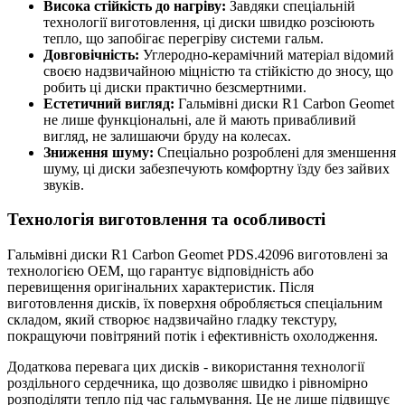
Висока стійкість до нагріву:
Завдяки спеціальній
технології виготовлення, ці диски швидко розсіюють
тепло, що запобігає перегріву системи гальм.
Довговічність:
Углеродно-керамічний матеріал відомий
своєю надзвичайною міцністю та стійкістю до зносу, що
робить ці диски практично безсмертними.
Естетичний вигляд:
Гальмівні диски R1 Carbon Geomet
не лише функціональні, але й мають привабливий
вигляд, не залишаючи бруду на колесах.
Зниження шуму:
Спеціально розроблені для зменшення
шуму, ці диски забезпечують комфортну їзду без зайвих
звуків.
Технологія виготовлення та особливості
Гальмівні диски R1 Carbon Geomet PDS.42096 виготовлені за
технологією OEM, що гарантує відповідність або
перевищення оригінальних характеристик. Після
виготовлення дисків, їх поверхня обробляється спеціальним
складом, який створює надзвичайно гладку текстуру,
покращуючи повітряний потік і ефективність охолодження.
Додаткова перевага цих дисків - використання технології
роздільного сердечника, що дозволяє швидко і рівномірно
розподіляти тепло під час гальмування. Це не лише підвищує