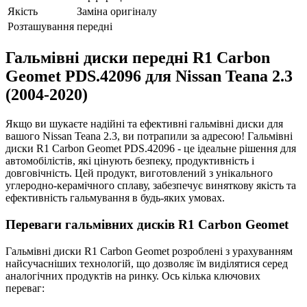
Якість
Заміна оригіналу
Розташування
передні
Гальмівні диски передні R1 Carbon
Geomet PDS.42096 для Nissan Teana 2.3
(2004-2020)
Якщо ви шукаєте надійні та ефективні гальмівні диски для
вашого Nissan Teana 2.3, ви потрапили за адресою! Гальмівні
диски R1 Carbon Geomet PDS.42096 - це ідеальне рішення для
автомобілістів, які цінують безпеку, продуктивність і
довговічність. Цей продукт, виготовлений з унікального
углеродно-керамічного сплаву, забезпечує виняткову якість та
ефективність гальмування в будь-яких умовах.
Переваги гальмівних дисків R1 Carbon Geomet
Гальмівні диски R1 Carbon Geomet розроблені з урахуванням
найсучасніших технологій, що дозволяє їм виділятися серед
аналогічних продуктів на ринку. Ось кілька ключових
переваг: