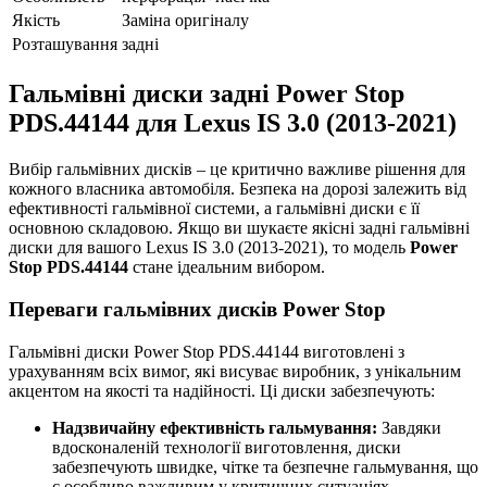
Якість
Заміна оригіналу
Розташування
задні
Гальмівні диски задні Power Stop
PDS.44144 для Lexus IS 3.0 (2013-2021)
Вибір гальмівних дисків – це критично важливе рішення для
кожного власника автомобіля. Безпека на дорозі залежить від
ефективності гальмівної системи, а гальмівні диски є її
основною складовою. Якщо ви шукаєте якісні задні гальмівні
диски для вашого Lexus IS 3.0 (2013-2021), то модель
Power
Stop PDS.44144
стане ідеальним вибором.
Переваги гальмівних дисків Power Stop
Гальмівні диски Power Stop PDS.44144 виготовлені з
урахуванням всіх вимог, які висуває виробник, з унікальним
акцентом на якості та надійності. Ці диски забезпечують:
Надзвичайну ефективність гальмування:
Завдяки
вдосконаленій технології виготовлення, диски
забезпечують швидке, чітке та безпечне гальмування, що
є особливо важливим у критичних ситуаціях.