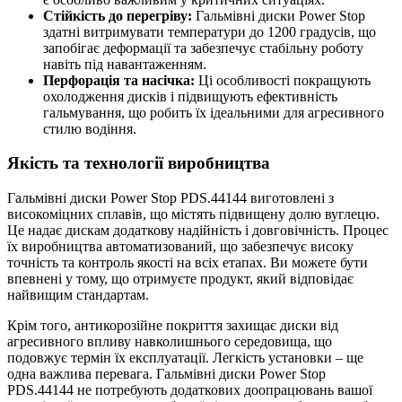
Стійкість до перегріву:
Гальмівні диски Power Stop
здатні витримувати температури до 1200 градусів, що
запобігає деформації та забезпечує стабільну роботу
навіть під навантаженням.
Перфорація та насічка:
Ці особливості покращують
охолодження дисків і підвищують ефективність
гальмування, що робить їх ідеальними для агресивного
стилю водіння.
Якість та технології виробництва
Гальмівні диски Power Stop PDS.44144 виготовлені з
високоміцних сплавів, що містять підвищену долю вуглецю.
Це надає дискам додаткову надійність і довговічність. Процес
їх виробництва автоматизований, що забезпечує високу
точність та контроль якості на всіх етапах. Ви можете бути
впевнені у тому, що отримуєте продукт, який відповідає
найвищим стандартам.
Крім того, антикорозійне покриття захищає диски від
агресивного впливу навколишнього середовища, що
подовжує термін їх експлуатації. Легкість установки – ще
одна важлива перевага. Гальмівні диски Power Stop
PDS.44144 не потребують додаткових доопрацювань вашої