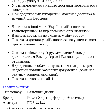
21.00, у суботу з 10.00 до 20.00
У разі замовлення у неділю доставка проводиться у
понеділок
При додатковому узгодженні можлива доставка в
зручний для Вас день
Доставка в інші міста України здійснюється
транспортними та кур'єрськими організаціями
Вартість доставки не входить у ціну товару
Оплата за доставку здійснюється покупцем самостійно
при отриманні товару.
Оплата готівкою кур'єру: замовлений товар
доставляється Вам кур'єром і Ви оплачуєте його при
отриманні.
Юридичним особам та приватним підприємцям
надається повний комплект документів (оригінал
рахунку, товарна накладна).
Оплата карткою на сайті
Характеристики
Тип товару
Гальмівні диски
Бренд
Power Stop (перфорация+насечка)
Артикул
PDS.44144
Особливість
перфорація+насічка