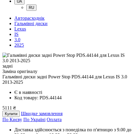
UA
RU
Авторасходнік
Гальмівні диски
Lexus
IS
3.0
2025
задні
Заміна оригіналу
Гальмівні диски задні Power Stop PDS.44144
для Lexus IS 3.0
2013-2025
Є в наявності
Код товару: PDS.44144
5111 ₴
Швидке замовлення
Купити
По Києву
По Україні
Оплата
Доставка здійснюється з понеділка по п'ятницю з 9.00 до