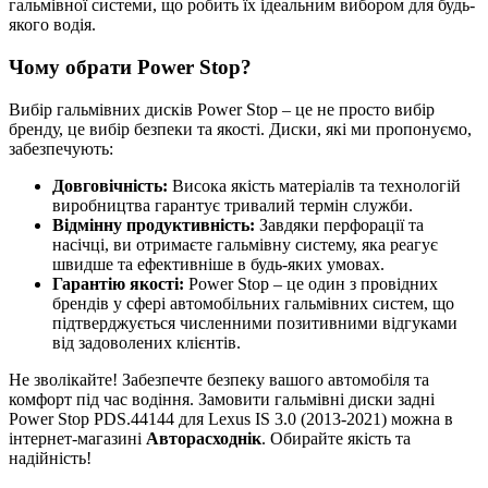
гальмівної системи, що робить їх ідеальним вибором для будь-
якого водія.
Чому обрати Power Stop?
Вибір гальмівних дисків Power Stop – це не просто вибір
бренду, це вибір безпеки та якості. Диски, які ми пропонуємо,
забезпечують:
Довговічність:
Висока якість матеріалів та технологій
виробництва гарантує тривалий термін служби.
Відмінну продуктивність:
Завдяки перфорації та
насічці, ви отримаєте гальмівну систему, яка реагує
швидше та ефективніше в будь-яких умовах.
Гарантію якості:
Power Stop – це один з провідних
брендів у сфері автомобільних гальмівних систем, що
підтверджується численними позитивними відгуками
від задоволених клієнтів.
Не зволікайте! Забезпечте безпеку вашого автомобіля та
комфорт під час водіння. Замовити гальмівні диски задні
Power Stop PDS.44144 для Lexus IS 3.0 (2013-2021) можна в
інтернет-магазині
Авторасходнік
. Обирайте якість та
надійність!