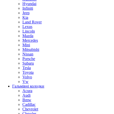
Hyundai
Infiniti
Jeep
Kia
Land Rover
Lexus
Lincoln
Mazda
Mercedes
Mini
Mitsubishi
Nissan
Porsche
Subaru
Tesla
Toyota
Volvo
Vw
Гальмівні колодки
Acura
Audi
Bmw
Cadillac
Chevrolet
Chrysler