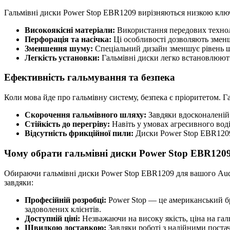
Гальмівні диски Power Stop EBR1209 вирізняються низкою ключо
Високоякісні матеріали:
Використання передових техноло
Перфорація та насічка:
Ці особливості дозволяють зменш
Зменшення шуму:
Спеціальний дизайн зменшує рівень шу
Легкість установки:
Гальмівні диски легко встановлюють
Ефективність гальмування та безпека
Коли мова йде про гальмівну систему, безпека є пріоритетом. 
Скорочення гальмівного шляху:
Завдяки вдосконаленій 
Стійкість до перегріву:
Навіть у умовах агресивного воді
Відсутність фрикційної пили:
Диски Power Stop EBR1209 
Чому обрати гальмівні диски Power Stop EBR120
Обираючи гальмівні диски Power Stop EBR1209 для вашого Audi A
завдяки:
Професійній розробці:
Power Stop — це американський бр
задоволених клієнтів.
Доступній ціні:
Незважаючи на високу якість, ціна на га
Швидкою доставкою:
Завдяки роботі з надійними поста