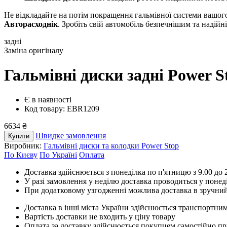
Не відкладайте на потім покращення гальмівної системи вашого
Авторасходнік
. Зробіть свій автомобіль безпечнішим та надій
задні
Заміна оригіналу
Гальмівні диски задні Power 
Є в наявності
Код товару: EBR1209
6634 ₴
Швидке замовлення
Купити
Виробник:
Гальмівні диски та колодки Power Stop
По Києву
По Україні
Оплата
Доставка здійснюється з понеділка по п'ятницю з 9.00 до 2
У разі замовлення у неділю доставка проводиться у понед
При додатковому узгодженні можлива доставка в зручний
Доставка в інші міста України здійснюється транспортним
Вартість доставки не входить у ціну товару
Оплата за доставку здійснюється покупцем самостійно пр