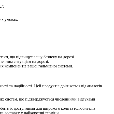
A7:
их умовах.
ться, що підвищує вашу безпеку на дорозі.
печним ситуаціям на дорозі.
х компонентів вашої гальмівної системи.
ті та надійності. Цей продукт відрізняється від аналогів
их систем, що підтверджується численними відгуками
обить їх доступними для широкого кола автолюбителів.
а доставку у найкоротші терміни.