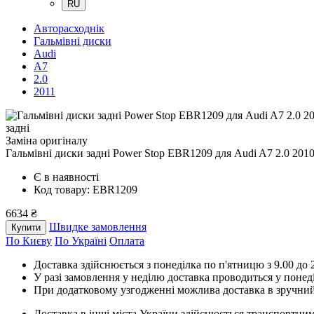
RU
Авторасходнік
Гальмівні диски
Audi
A7
2.0
2011
задні
Заміна оригіналу
Гальмівні диски задні Power Stop EBR1209
для Audi A7 2.0 201
Є в наявності
Код товару: EBR1209
6634 ₴
Швидке замовлення
Купити
По Києву
По Україні
Оплата
Доставка здійснюється з понеділка по п'ятницю з 9.00 до 2
У разі замовлення у неділю доставка проводиться у понед
При додатковому узгодженні можлива доставка в зручний
Доставка в інші міста України здійснюється транспортним