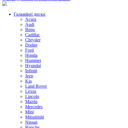
Гальмівні диски
Acura
Audi
Bmw
Cadillac
Chrysler
Dodge
Ford
Honda
Hummer
Hyundai
Infiniti
Jeep
Kia
Land Rover
Lexus
Lincoln
Mazda
Mercedes
Mini
Mitsubishi
Nissan
Porsche