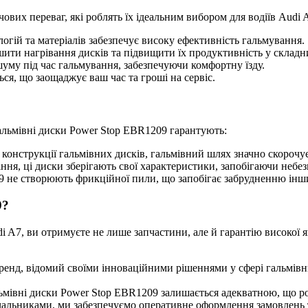
вих переваг, які роблять їх ідеальним вибором для водіїв Audi 
гій та матеріалів забезпечує високу ефективність гальмування.
ити нагрівання дисків та підвищити їх продуктивність у складн
му під час гальмування, забезпечуючи комфортну їзду.
ся, що заощаджує ваш час та гроші на сервіс.
Гальмівні диски Power Stop EBR1209 гарантують:
конструкції гальмівних дисків, гальмівний шлях значно скорочує
ння, ці диски зберігають свої характеристики, запобігаючи небез
не створюють фрикційної пили, що запобігає забрудненню інши
9?
7, ви отримуєте не лише запчастини, але й гарантію високої якос
енд, відомий своїми інноваційними рішеннями у сфері гальмівн
льмівні диски Power Stop EBR1209 залишається адекватною, що р
чальниками, ми забезпечуємо оперативне оформлення замовлень т