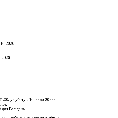
0-2026
1.00, у суботу з 10.00 до 20.00
ілок
 для Вас день
и та кур'єрськими організаціями