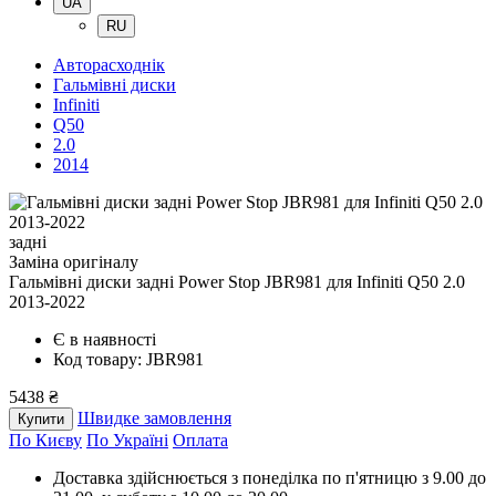
UA
RU
Авторасходнік
Гальмівні диски
Infiniti
Q50
2.0
2014
задні
Заміна оригіналу
Гальмівні диски задні Power Stop JBR981
для Infiniti Q50 2.0
2013-2022
Є в наявності
Код товару: JBR981
5438 ₴
Швидке замовлення
Купити
По Києву
По Україні
Оплата
Доставка здійснюється з понеділка по п'ятницю з 9.00 до