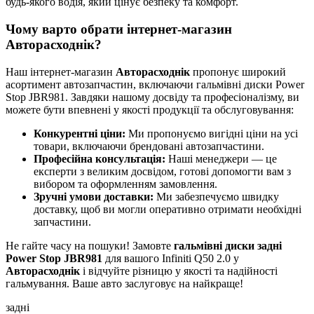
будь-якого водія, який цінує безпеку та комфорт.
Чому варто обрати інтернет-магазин
Авторасходнік?
Наш інтернет-магазин
Авторасходнік
пропонує широкий
асортимент автозапчастин, включаючи гальмівні диски Power
Stop JBR981. Завдяки нашому досвіду та професіоналізму, ви
можете бути впевнені у якості продукції та обслуговування:
Конкурентні ціни:
Ми пропонуємо вигідні ціни на усі
товари, включаючи брендовані автозапчастини.
Професійна консультація:
Наші менеджери — це
експерти з великим досвідом, готові допомогти вам з
вибором та оформленням замовлення.
Зручні умови доставки:
Ми забезпечуємо швидку
доставку, щоб ви могли оперативно отримати необхідні
запчастини.
Не гайте часу на пошуки! Замовте
гальмівні диски задні
Power Stop JBR981
для вашого Infiniti Q50 2.0 у
Авторасходнік
і відчуйте різницю у якості та надійності
гальмування. Ваше авто заслуговує на найкраще!
задні