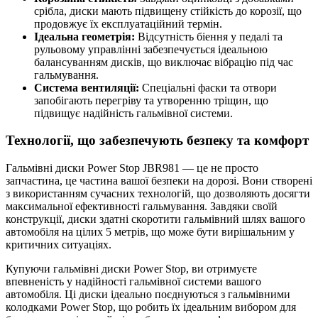
срібла, диски мають підвищену стійкість до корозії, що
продовжує їх експлуатаційний термін.
Ідеальна геометрія:
Відсутність біення у педалі та
рульовому управлінні забезпечується ідеальною
балансуванням дисків, що виключає вібрацію під час
гальмування.
Система вентиляції:
Спеціальні фаски та отвори
запобігають перегріву та утворенню тріщин, що
підвищує надійність гальмівної системи.
Технології, що забезпечують безпеку та комфорт
Гальмівні диски Power Stop JBR981 — це не просто
запчастина, це частина вашої безпеки на дорозі. Вони створені
з використанням сучасних технологій, що дозволяють досягти
максимальної ефективності гальмування. Завдяки своїй
конструкції, диски здатні скоротити гальмівний шлях вашого
автомобіля на цілих 5 метрів, що може бути вирішальним у
критичних ситуаціях.
Купуючи гальмівні диски Power Stop, ви отримуєте
впевненість у надійності гальмівної системи вашого
автомобіля. Ці диски ідеально поєднуються з гальмівними
колодками Power Stop, що робить їх ідеальним вибором для