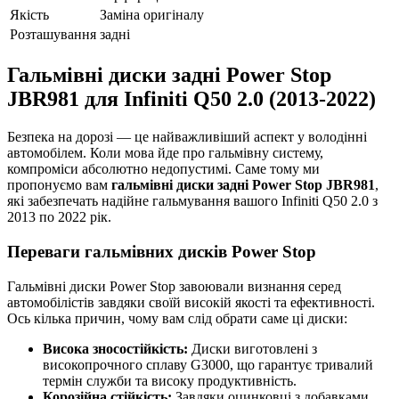
Якість
Заміна оригіналу
Розташування
задні
Гальмівні диски задні Power Stop
JBR981 для Infiniti Q50 2.0 (2013-2022)
Безпека на дорозі — це найважливіший аспект у володінні
автомобілем. Коли мова йде про гальмівну систему,
компроміси абсолютно недопустимі. Саме тому ми
пропонуємо вам
гальмівні диски задні Power Stop JBR981
,
які забезпечать надійне гальмування вашого Infiniti Q50 2.0 з
2013 по 2022 рік.
Переваги гальмівних дисків Power Stop
Гальмівні диски Power Stop завоювали визнання серед
автомобілістів завдяки своїй високій якості та ефективності.
Ось кілька причин, чому вам слід обрати саме ці диски:
Висока зносостійкість:
Диски виготовлені з
високопрочного сплаву G3000, що гарантує тривалий
термін служби та високу продуктивність.
Корозійна стійкість:
Завдяки оцинковці з добавками