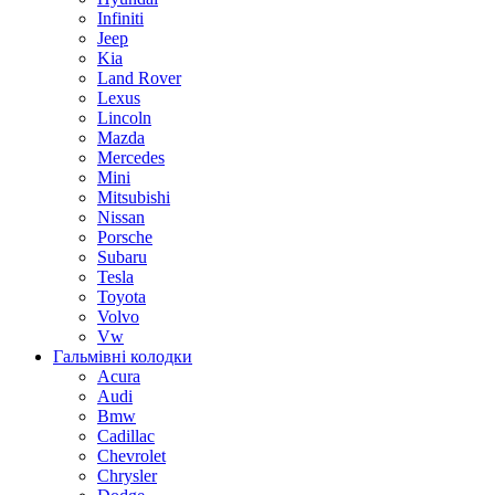
Infiniti
Jeep
Kia
Land Rover
Lexus
Lincoln
Mazda
Mercedes
Mini
Mitsubishi
Nissan
Porsche
Subaru
Tesla
Toyota
Volvo
Vw
Гальмівні колодки
Acura
Audi
Bmw
Cadillac
Chevrolet
Chrysler