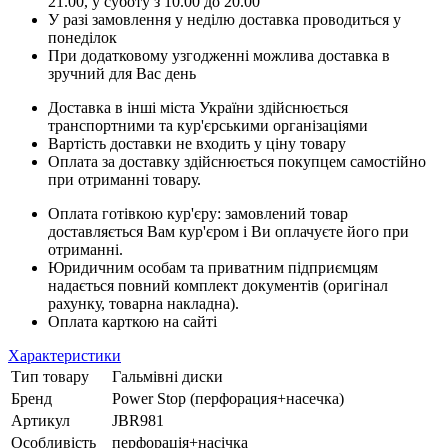
21.00, у суботу з 10.00 до 20.00
У разі замовлення у неділю доставка проводиться у
понеділок
При додатковому узгодженні можлива доставка в
зручний для Вас день
Доставка в інші міста України здійснюється
транспортними та кур'єрськими організаціями
Вартість доставки не входить у ціну товару
Оплата за доставку здійснюється покупцем самостійно
при отриманні товару.
Оплата готівкою кур'єру: замовлений товар
доставляється Вам кур'єром і Ви оплачуєте його при
отриманні.
Юридичним особам та приватним підприємцям
надається повний комплект документів (оригінал
рахунку, товарна накладна).
Оплата карткою на сайті
Характеристики
Тип товару
Гальмівні диски
Бренд
Power Stop (перфорация+насечка)
Артикул
JBR981
Особливість
перфорація+насічка