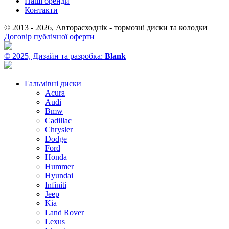
Наші бренди
Контакти
© 2013 - 2026, Авторасходнік - тормозні диски та колодки
Договір публічної оферти
© 2025, Дизайн та разробка:
Blank
Гальмівні диски
Acura
Audi
Bmw
Cadillac
Chrysler
Dodge
Ford
Honda
Hummer
Hyundai
Infiniti
Jeep
Kia
Land Rover
Lexus