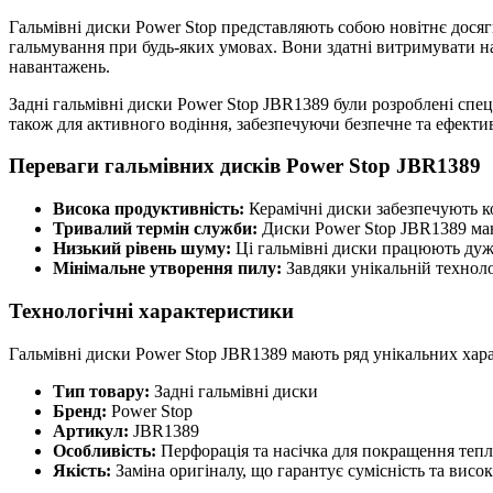
Гальмівні диски Power Stop представляють собою новітнє досягн
гальмування при будь-яких умовах. Вони здатні витримувати на
навантажень.
Задні гальмівні диски Power Stop JBR1389 були розроблені спец
також для активного водіння, забезпечуючи безпечне та ефекти
Переваги гальмівних дисків Power Stop JBR1389
Висока продуктивність:
Керамічні диски забезпечують к
Тривалий термін служби:
Диски Power Stop JBR1389 мают
Низький рівень шуму:
Ці гальмівні диски працюють дуже
Мінімальне утворення пилу:
Завдяки унікальній техноло
Технологічні характеристики
Гальмівні диски Power Stop JBR1389 мають ряд унікальних хара
Тип товару:
Задні гальмівні диски
Бренд:
Power Stop
Артикул:
JBR1389
Особливість:
Перфорація та насічка для покращення тепл
Якість:
Заміна оригіналу, що гарантує сумісність та висо