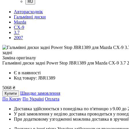
RU
Авторасходнік
Гальмівні диски
Mazda
CX-9
3.7
2007
задні
Заміна оригіналу
Гальмівні диски задні Power Stop JBR1389
для Mazda CX-9 3.7 
Є в наявності
Код товару: JBR1389
5068 ₴
Швидке замовлення
Купити
По Києву
По Україні
Оплата
Доставка здійснюється з понеділка по п'ятницю з 9.00 до 2
У разі замовлення у неділю доставка проводиться у понед
При додатковому узгодженні можлива доставка в зручний
Доставка в інші міста України здійснюється транспортним