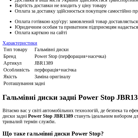
Вартість доставки не входить у ціну товару
Оплата за доставку здійснюється покупцем самостійно пр
Оплата готівкою кур'єру: замовлений товар доставляється
Юридичним особам та приватним підприємцям надається п
Оплата карткою на сайті
Характеристики
Тип товару
Гальмівні диски
Бренд
Power Stop (перфорация+насечка)
Артикул
JBR1389
Особливість
перфорація+насічка
Якість
Заміна оригіналу
Розташування
задні
Гальмівні диски задні Power Stop JBR13
Вітаємо вас у світі автомобільних технологій, де безпека та еф
диски задні
Power Stop JBR1389
стануть ідеальним вибором для
тривалий термін служби.
Що таке гальмівні диски Power Stop?