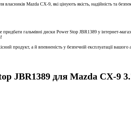
я власників Mazda CX-9, які цінують якість, надійність та безп
 придбати гальмівні диски Power Stop JBR1389 у інтернет-мага
!
сний продукт, а й впевненість у безпечній експлуатації вашого 
Stop JBR1389
для Mazda CX-9 3.