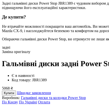
Задні гальмівні диски Power Stop JBR1389 є чудовим вибором дл
підвищуючи його експлуатаційні характеристики.
Де купити?
Не втрачайте можливості покращити ваш автомобіль. Ви можете
Mazda CX-9, і насолоджуйтеся безпекою та комфортом на дорозі
Обираючи гальмівні диски Power Stop, ви отримуєте не лише які
задні
Заміна оригіналу
Гальмівні диски задні Power 
Є в наявності
Код товару: JBR1389
5068 ₴
Швидке замовлення
Купити
Виробник:
Гальмівні диски та колодки Power Stop
По Києву
По Україні
Оплата