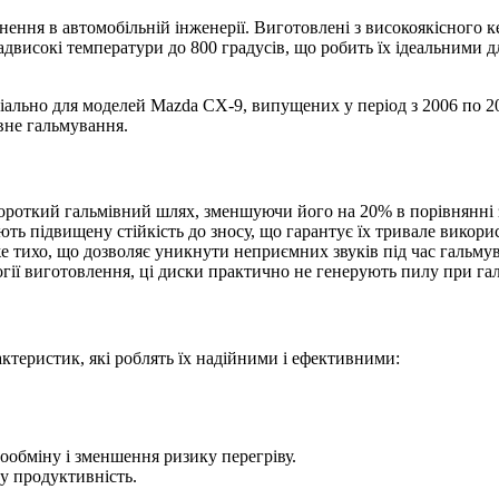
ення в автомобільній інженерії. Виготовлені з високоякісного к
двисокі температури до 800 градусів, що робить їх ідеальними д
іально для моделей Mazda CX-9, випущених у період з 2006 по 201
вне гальмування.
ороткий гальмівний шлях, зменшуючи його на 20% в порівнянні
ь підвищену стійкість до зносу, що гарантує їх тривале використ
 тихо, що дозволяє уникнути неприємних звуків під час гальму
гії виготовлення, ці диски практично не генерують пилу при галь
ктеристик, які роблять їх надійними і ефективними:
ообміну і зменшення ризику перегріву.
ку продуктивність.