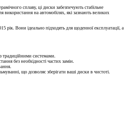
ерамічного сплаву, ці диски забезпечують стабільне
ля використання на автомобілях, які зазнають великих
5 рік. Вони ідеально підходять для щоденної експлуатації, а
 з традиційними системами.
ання без необхідності частих замін.
вання.
муванні, що дозволяє зберігати ваші диски в чистоті.