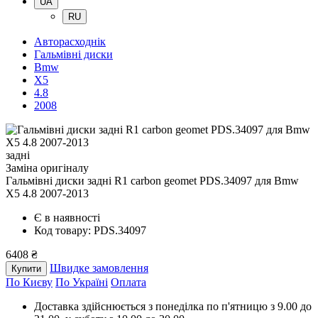
UA
RU
Авторасходнік
Гальмівні диски
Bmw
X5
4.8
2008
задні
Заміна оригіналу
Гальмівні диски задні R1 carbon geomet PDS.34097
для Bmw
X5 4.8 2007-2013
Є в наявності
Код товару: PDS.34097
6408 ₴
Швидке замовлення
Купити
По Києву
По Україні
Оплата
Доставка здійснюється з понеділка по п'ятницю з 9.00 до