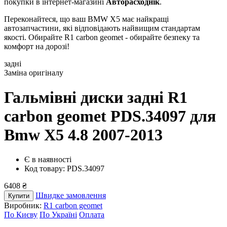
покупки в інтернет-магазині
Авторасходнік
.
Переконайтеся, що ваш BMW X5 має найкращі
автозапчастини, які відповідають найвищим стандартам
якості. Обирайте R1 carbon geomet - обирайте безпеку та
комфорт на дорозі!
задні
Заміна оригіналу
Гальмівні диски задні R1
carbon geomet PDS.34097
для
Bmw X5 4.8 2007-2013
Є в наявності
Код товару: PDS.34097
6408 ₴
Швидке замовлення
Купити
Виробник:
R1 carbon geomet
По Києву
По Україні
Оплата