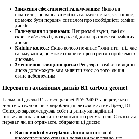
Зниження ефективності гальмування:
Якщо ви
помітили, що ваш автомобіль гальмує не так, як раніше,
це може бути першим сигналом про необхідність заміни
дисків.
Гальмування з ривками:
Неприємні звуки, такі як
скрегіт або стукіт, можуть свідчити про знос гальмівних
дисків.
Клінінг колеса:
Якщо колесо починає "клинити" під час
гальмування, це може свідчити про серйозні проблеми з
дисками.
Зменшення товщини диска:
Регулярні заміри товщини
диска допоможуть вам виявити знос до того, як він
стане небезпечним.
Переваги гальмівних дисків R1 carbon geomet
Гальмівні диски R1 carbon geomet PDS.34097 - це результат
новітніх технологій у виробництві автозапчастин. Бренд R1
Concepts зарекомендував себе на ринку як надійний
постачальник запчастин з бездоганною репутацією. Ось кілька
переваг, які ви отримаєте, обираючи ці диски:
Високоякісні матеріали:
Диски виготовлені з
високопрочного сплаву з додаванням вуглецю, що