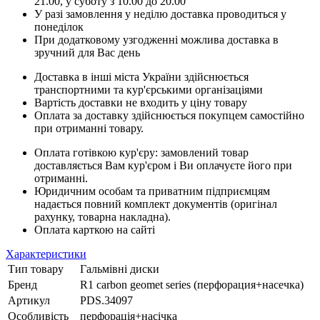
21.00, у суботу з 10.00 до 20.00
У разі замовлення у неділю доставка проводиться у
понеділок
При додатковому узгодженні можлива доставка в
зручний для Вас день
Доставка в інші міста України здійснюється
транспортними та кур'єрськими організаціями
Вартість доставки не входить у ціну товару
Оплата за доставку здійснюється покупцем самостійно
при отриманні товару.
Оплата готівкою кур'єру: замовлений товар
доставляється Вам кур'єром і Ви оплачуєте його при
отриманні.
Юридичним особам та приватним підприємцям
надається повний комплект документів (оригінал
рахунку, товарна накладна).
Оплата карткою на сайті
Характеристики
Тип товару
Гальмівні диски
Бренд
R1 carbon geomet series (перфорация+насечка)
Артикул
PDS.34097
Особливість
перфорація+насічка