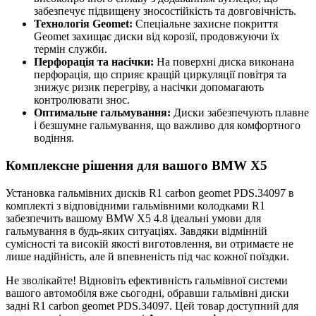
забезпечує підвищену зносостійкість та довговічність.
Технологія Geomet:
Спеціальне захисне покриття
Geomet захищає диски від корозії, продовжуючи їх
термін служби.
Перфорація та насічки:
На поверхні диска виконана
перфорація, що сприяє кращій циркуляції повітря та
знижує ризик перегріву, а насічки допомагають
контролювати знос.
Оптимальне гальмування:
Диски забезпечують плавне
і безшумне гальмування, що важливо для комфортного
водіння.
Комплексне рішення для вашого BMW X5
Установка гальмівних дисків R1 carbon geomet PDS.34097 в
комплекті з відповідними гальмівними колодками R1
забезпечить вашому BMW X5 4.8 ідеальні умови для
гальмування в будь-яких ситуаціях. Завдяки відмінній
сумісності та високій якості виготовлення, ви отримаєте не
лише надійність, але й впевненість під час кожної поїздки.
Не зволікайте! Відновіть ефективність гальмівної системи
вашого автомобіля вже сьогодні, обравши гальмівні диски
задні R1 carbon geomet PDS.34097. Цей товар доступний для