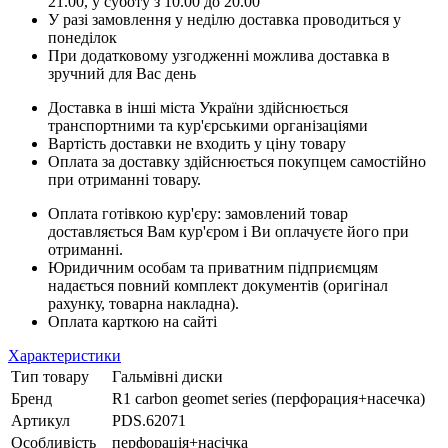
21.00, у суботу з 10.00 до 20.00
У разі замовлення у неділю доставка проводиться у
понеділок
При додатковому узгодженні можлива доставка в
зручний для Вас день
Доставка в інші міста України здійснюється
транспортними та кур'єрськими організаціями
Вартість доставки не входить у ціну товару
Оплата за доставку здійснюється покупцем самостійно
при отриманні товару.
Оплата готівкою кур'єру: замовлений товар
доставляється Вам кур'єром і Ви оплачуєте його при
отриманні.
Юридичним особам та приватним підприємцям
надається повний комплект документів (оригінал
рахунку, товарна накладна).
Оплата карткою на сайті
Характеристики
Тип товару
Гальмівні диски
Бренд
R1 carbon geomet series (перфорация+насечка)
Артикул
PDS.62071
Особливість
перфорація+насічка