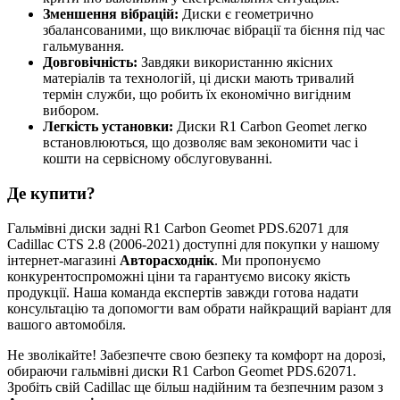
Зменшення вібрацій:
Диски є геометрично
збалансованими, що виключає вібрації та бієння під час
гальмування.
Довговічність:
Завдяки використанню якісних
матеріалів та технологій, ці диски мають тривалий
термін служби, що робить їх економічно вигідним
вибором.
Легкість установки:
Диски R1 Carbon Geomet легко
встановлюються, що дозволяє вам зекономити час і
кошти на сервісному обслуговуванні.
Де купити?
Гальмівні диски задні R1 Carbon Geomet PDS.62071 для
Cadillac CTS 2.8 (2006-2021) доступні для покупки у нашому
інтернет-магазині
Авторасходнік
. Ми пропонуємо
конкурентоспроможні ціни та гарантуємо високу якість
продукції. Наша команда експертів завжди готова надати
консультацію та допомогти вам обрати найкращий варіант для
вашого автомобіля.
Не зволікайте! Забезпечте свою безпеку та комфорт на дорозі,
обираючи гальмівні диски R1 Carbon Geomet PDS.62071.
Зробіть свій Cadillac ще більш надійним та безпечним разом з