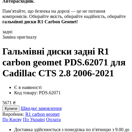
Авторасходнік
.
Пам’ятайте, що безпека на дорозі — це не питання
компромісів. Обирайте якість, обирайте надійність, обирайте
гальмівні диски R1 Carbon Geomet
!
задні
Заміна оригіналу
Гальмівні диски задні R1
carbon geomet PDS.62071
для
Cadillac CTS 2.8 2006-2021
Є в наявності
Код товару: PDS.62071
5671 ₴
Швидке замовлення
Купити
Виробник:
R1 carbon geomet
По Києву
По Україні
Оплата
Доставка здійснюється з понеділка по п'ятницю з 9.00 до