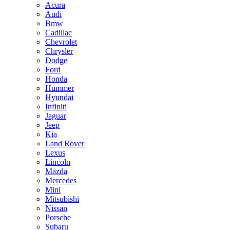
Acura
Audi
Bmw
Cadillac
Chevrolet
Chrysler
Dodge
Ford
Honda
Hummer
Hyundai
Infiniti
Jaguar
Jeep
Kia
Land Rover
Lexus
Lincoln
Mazda
Mercedes
Mini
Mitsubishi
Nissan
Porsche
Subaru