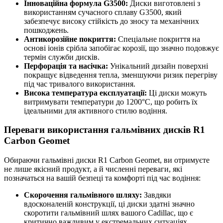
Інноваційна формула G3500:
Диски виготовлені з
використанням сучасного сплаву G3500, який
забезпечує високу стійкість до зносу та механічних
пошкоджень.
Антикорозійне покриття:
Спеціальне покриття на
основі іонів срібла запобігає корозії, що значно подовжує
термін служби дисків.
Перфорація та насічка:
Унікальний дизайн поверхні
покращує відведення тепла, зменшуючи ризик перегріву
під час тривалого використання.
Висока температура експлуатації:
Ці диски можуть
витримувати температури до 1200°C, що робить їх
ідеальними для активного стилю водіння.
Переваги використання гальмівних дисків R1
Carbon Geomet
Обираючи гальмівні диски R1 Carbon Geomet, ви отримуєте
не лише якісний продукт, а й численні переваги, які
позначаться на вашій безпеці та комфорті під час водіння:
Скорочення гальмівного шляху:
Завдяки
вдосконаленій конструкції, ці диски здатні значно
скоротити гальмівний шлях вашого Cadillac, що є
критично важливим у екстремальних ситуаціях.