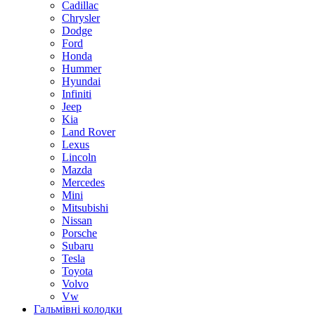
Cadillac
Chrysler
Dodge
Ford
Honda
Hummer
Hyundai
Infiniti
Jeep
Kia
Land Rover
Lexus
Lincoln
Mazda
Mercedes
Mini
Mitsubishi
Nissan
Porsche
Subaru
Tesla
Toyota
Volvo
Vw
Гальмівні колодки