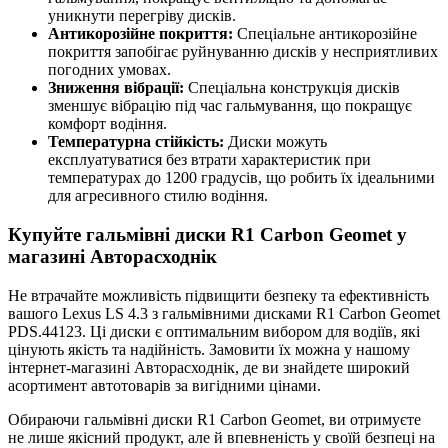
уникнути перегріву дисків.
Антикорозійне покриття:
Спеціальне антикорозійне
покриття запобігає руйнуванню дисків у несприятливих
погодних умовах.
Зниження вібрації:
Спеціальна конструкція дисків
зменшує вібрацію під час гальмування, що покращує
комфорт водіння.
Температурна стійкість:
Диски можуть
експлуатуватися без втрати характеристик при
температурах до 1200 градусів, що робить їх ідеальними
для агресивного стилю водіння.
Купуйте гальмівні диски R1 Carbon Geomet у
магазині Авторасходнік
Не втрачайте можливість підвищити безпеку та ефективність
вашого Lexus LS 4.3 з гальмівними дисками R1 Carbon Geomet
PDS.44123. Ці диски є оптимальним вибором для водіїв, які
цінують якість та надійність. Замовити їх можна у нашому
інтернет-магазині Авторасходнік, де ви знайдете широкий
асортимент автотоварів за вигідними цінами.
Обираючи гальмівні диски R1 Carbon Geomet, ви отримуєте
не лише якісний продукт, але й впевненість у своїй безпеці на