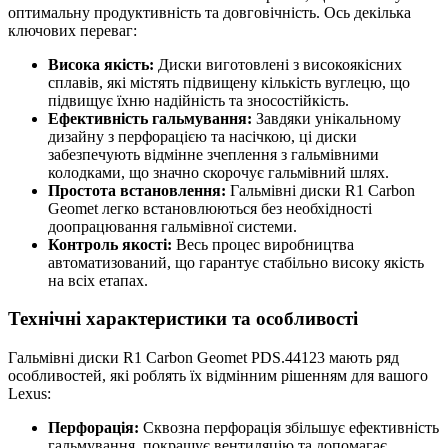
оптимальну продуктивність та довговічність. Ось декілька
ключових переваг:
Висока якість:
Диски виготовлені з високоякісних
сплавів, які містять підвищену кількість вуглецю, що
підвищує їхню надійність та зносостійкість.
Ефективність гальмування:
Завдяки унікальному
дизайну з перфорацією та насічкою, ці диски
забезпечують відмінне зчеплення з гальмівними
колодками, що значно скорочує гальмівний шлях.
Простота встановлення:
Гальмівні диски R1 Carbon
Geomet легко встановлюються без необхідності
доопрацювання гальмівної системи.
Контроль якості:
Весь процес виробництва
автоматизований, що гарантує стабільно високу якість
на всіх етапах.
Технічні характеристики та особливості
Гальмівні диски R1 Carbon Geomet PDS.44123 мають ряд
особливостей, які роблять їх відмінним рішенням для вашого
Lexus:
Перфорація:
Сквозна перфорація збільшує ефективність
гальмування, покращує вентиляцію та допомагає