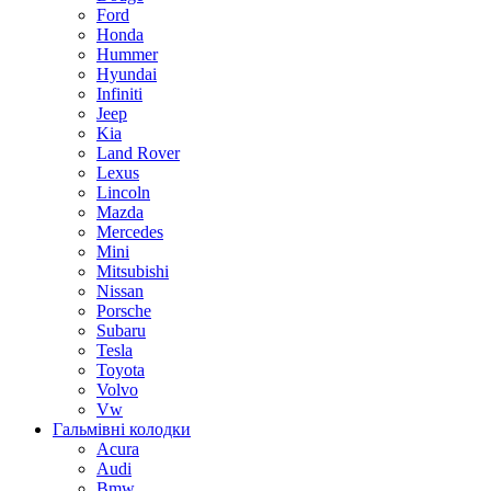
Ford
Honda
Hummer
Hyundai
Infiniti
Jeep
Kia
Land Rover
Lexus
Lincoln
Mazda
Mercedes
Mini
Mitsubishi
Nissan
Porsche
Subaru
Tesla
Toyota
Volvo
Vw
Гальмівні колодки
Acura
Audi
Bmw