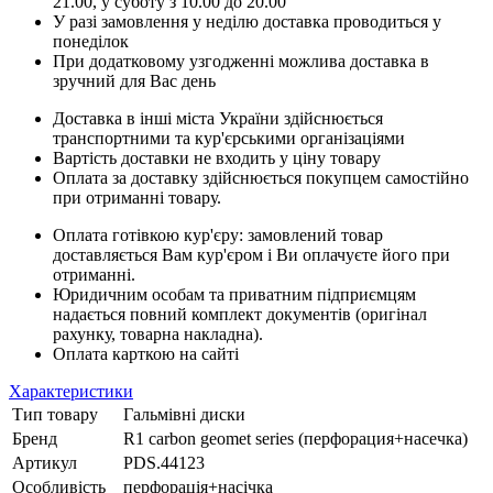
21.00, у суботу з 10.00 до 20.00
У разі замовлення у неділю доставка проводиться у
понеділок
При додатковому узгодженні можлива доставка в
зручний для Вас день
Доставка в інші міста України здійснюється
транспортними та кур'єрськими організаціями
Вартість доставки не входить у ціну товару
Оплата за доставку здійснюється покупцем самостійно
при отриманні товару.
Оплата готівкою кур'єру: замовлений товар
доставляється Вам кур'єром і Ви оплачуєте його при
отриманні.
Юридичним особам та приватним підприємцям
надається повний комплект документів (оригінал
рахунку, товарна накладна).
Оплата карткою на сайті
Характеристики
Тип товару
Гальмівні диски
Бренд
R1 carbon geomet series (перфорация+насечка)
Артикул
PDS.44123
Особливість
перфорація+насічка