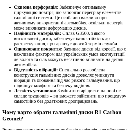
Сквозна перфорація:
Забезпечує оптимальну
циркуляцію повітря, що запобігає перегріву елементів
гальмівної системи. Це особливо важливо при
активному використанні автомобіля, оскільки перегрів
може викликати деформацію дисків.
Надійність матеріалів:
Сплав G3500, з якого
виготовлені диски, забезпечує їхню стійкість до
растрескування, що гарантує довгий термін служби.
Оцинковане покриття:
Захищає диски від корозії, що є
важливим фактором для українських умов експлуатації,
де волога та сіль можуть негативно впливати на деталі
автомобіля.
Відсутність вібрацій:
Спеціально розроблена
конструкція гальмівних дисків дозволяє уникнути
вібрацій та біювання під час різкого гальмування, що
підвищує комфорт та безпеку водіння.
Легкість установки:
Замінити старі диски на нові не
складе труднощів – ви зможете здійснити цю процедуру
самостійно без додаткових доопрацювань.
Чому варто обрати гальмівні диски R1 Carbon
Geomet?
Ринок автозапчастин пропонує безліч варіантів, але обираючи