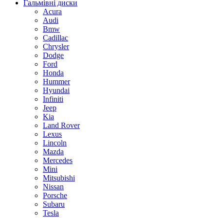
Гальмівні диски
Acura
Audi
Bmw
Cadillac
Chrysler
Dodge
Ford
Honda
Hummer
Hyundai
Infiniti
Jeep
Kia
Land Rover
Lexus
Lincoln
Mazda
Mercedes
Mini
Mitsubishi
Nissan
Porsche
Subaru
Tesla