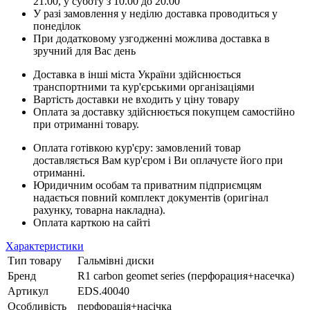
21.00, у суботу з 10.00 до 20.00
У разі замовлення у неділю доставка проводиться у
понеділок
При додатковому узгодженні можлива доставка в
зручний для Вас день
Доставка в інші міста України здійснюється
транспортними та кур'єрськими організаціями
Вартість доставки не входить у ціну товару
Оплата за доставку здійснюється покупцем самостійно
при отриманні товару.
Оплата готівкою кур'єру: замовлений товар
доставляється Вам кур'єром і Ви оплачуєте його при
отриманні.
Юридичним особам та приватним підприємцям
надається повний комплект документів (оригінал
рахунку, товарна накладна).
Оплата карткою на сайті
Характеристики
Тип товару
Гальмівні диски
Бренд
R1 carbon geomet series (перфорация+насечка)
Артикул
EDS.40040
Особливість
перфорація+насічка