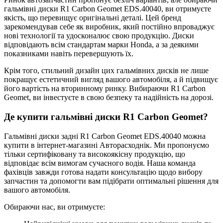
гальмівні диски R1 Carbon Geomet EDS.40040, ви отримуєте
якість, що перевищує оригінальні деталі. Цей бренд
зарекомендував себе як виробник, який постійно впроваджує
нові технології та удосконалює свою продукцію. Диски
відповідають всім стандартам марки Honda, а за деякими
показниками навіть перевершують їх.
Крім того, стильний дизайн цих гальмівних дисків не лише
покращує естетичний вигляд вашого автомобіля, а й підвищує
його вартість на вторинному ринку. Вибираючи R1 Carbon
Geomet, ви інвестуєте в свою безпеку та надійність на дорозі.
Де купити гальмівні диски R1 Carbon Geomet?
Гальмівні диски задні R1 Carbon Geomet EDS.40040 можна
купити в інтернет-магазині Авторасходнік. Ми пропонуємо
тільки сертифіковану та високоякісну продукцію, що
відповідає всім вимогам сучасного водія. Наша команда
фахівців завжди готова надати консультацію щодо вибору
запчастин та допомогти вам підібрати оптимальні рішення для
вашого автомобіля.
Обираючи нас, ви отримуєте: