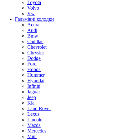
Toyota
Volvo
Vw
Гальмівні колодки
Acura
Audi
Bmw
Cadillac
Chevrolet
Chrysler
Dodge
Ford
Honda
Hummer
Hyundai
Infiniti
Jaguar
Jeep
Kia
Land Rover
Lexus
Lincoln
Mazda
Mercedes
Mini