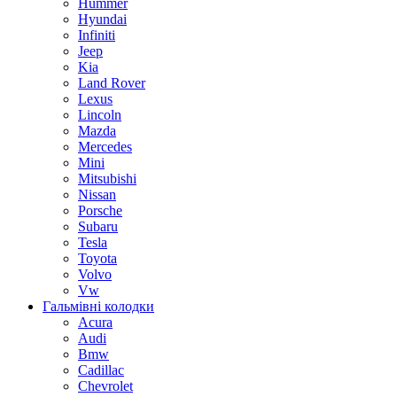
Hummer
Hyundai
Infiniti
Jeep
Kia
Land Rover
Lexus
Lincoln
Mazda
Mercedes
Mini
Mitsubishi
Nissan
Porsche
Subaru
Tesla
Toyota
Volvo
Vw
Гальмівні колодки
Acura
Audi
Bmw
Cadillac
Chevrolet