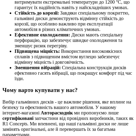
витримувати екстремальні температури до 1200 °C, що
гарантує їх надійність навіть у найскладніших умовах.
Стійкість до корозії:
Завдяки спеціальному покриттю,
гальмівні диски демонструють відмінну стійкість до
корозії, що особливо важливо при експлуатації
автомобіля в різних кліматичних умовах.
Ефективне охолодження:
Диски мають спеціальну
перфорацію, що забезпечує швидке охолодження та
зменшує ризик перегріву.
Підвищена міцність:
Використання високоякісних
сплавів з підвищеним вмістом вуглецю забезпечує
відмінну міцність і довговічність.
Зменшення вібрацій:
Спеціальна конструкція дисків
ефективно гасять вібрації, що покращує комфорт під час
їзди.
Чому варто купувати у нас?
Вибір гальмівних дисків - це важливе рішення, яке вплине на
безпеку та ефективність вашого автомобіля. У нашому
інтернет-магазині
Авторасходнік
ми пропонуємо лише
сертифіковані
запчастини від провідних виробників, таких як
R1 Concepts. Ми впевнені, що наші гальмівні диски не лише
замінять оригінальні, але й перевершать їх за багатьма
параметрами.