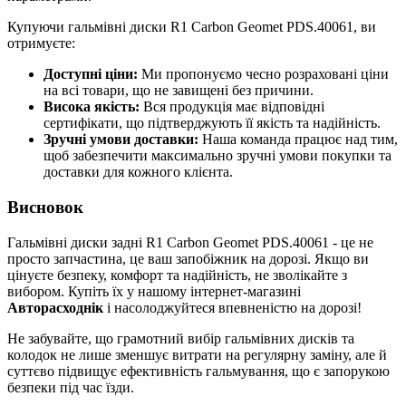
Купуючи гальмівні диски R1 Carbon Geomet PDS.40061, ви
отримуєте:
Доступні ціни:
Ми пропонуємо чесно розраховані ціни
на всі товари, що не завищені без причини.
Висока якість:
Вся продукція має відповідні
сертифікати, що підтверджують її якість та надійність.
Зручні умови доставки:
Наша команда працює над тим,
щоб забезпечити максимально зручні умови покупки та
доставки для кожного клієнта.
Висновок
Гальмівні диски задні R1 Carbon Geomet PDS.40061 - це не
просто запчастина, це ваш запобіжник на дорозі. Якщо ви
цінуєте безпеку, комфорт та надійність, не зволікайте з
вибором. Купіть їх у нашому інтернет-магазині
Авторасходнік
і насолоджуйтеся впевненістю на дорозі!
Не забувайте, що грамотний вибір гальмівних дисків та
колодок не лише зменшує витрати на регулярну заміну, але й
суттєво підвищує ефективність гальмування, що є запорукою
безпеки під час їзди.