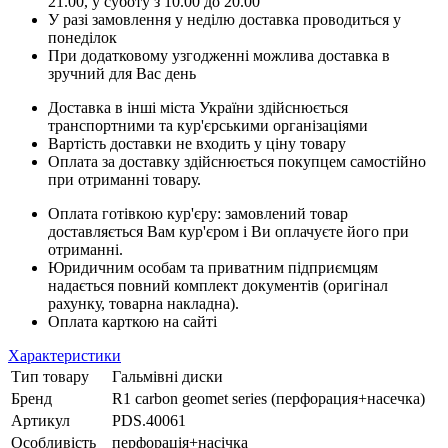
21.00, у суботу з 10.00 до 20.00
У разі замовлення у неділю доставка проводиться у
понеділок
При додатковому узгодженні можлива доставка в
зручний для Вас день
Доставка в інші міста України здійснюється
транспортними та кур'єрськими організаціями
Вартість доставки не входить у ціну товару
Оплата за доставку здійснюється покупцем самостійно
при отриманні товару.
Оплата готівкою кур'єру: замовлений товар
доставляється Вам кур'єром і Ви оплачуєте його при
отриманні.
Юридичним особам та приватним підприємцям
надається повний комплект документів (оригінал
рахунку, товарна накладна).
Оплата карткою на сайті
Характеристики
Тип товару
Гальмівні диски
Бренд
R1 carbon geomet series (перфорация+насечка)
Артикул
PDS.40061
Особливість
перфорація+насічка