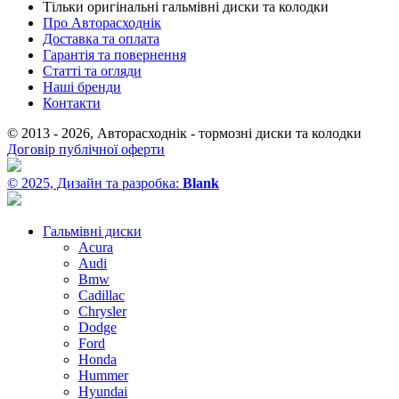
Тільки оригінальні гальмівні диски та колодки
Про Авторасходнік
Доставка та оплата
Гарантія та повернення
Статті та огляди
Наші бренди
Контакти
© 2013 - 2026, Авторасходнік - тормозні диски та колодки
Договір публічної оферти
© 2025, Дизайн та разробка:
Blank
Гальмівні диски
Acura
Audi
Bmw
Cadillac
Chrysler
Dodge
Ford
Honda
Hummer
Hyundai