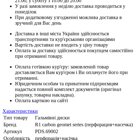
21.00, у суботу з 10.00 до 20.00
У разі замовлення у неділю доставка проводиться у
понеділок
При додатковому узгодженні можлива доставка в
зручний для Вас день
Доставка в інші міста України здійснюється
транспортними та кур'єрськими організаціями
Вартість доставки не входить у ціну товару
Оплата за доставку здійснюється покупцем самостійно
при отриманні товару.
Оплата готівкою кур'єру: замовлений товар
доставляється Вам кур'єром і Ви оплачуєте його при
отриманні.
Юридичним особам та приватним підприємцям
надається повний комплект документів (оригінал
рахунку, товарна накладна).
Оплата карткою на сайті
Характеристики
Тип товару
Гальмівні диски
Бренд
R1 carbon geomet series (перфорация+насечка)
Артикул
PDS.69002
Особливість
перфорація+насічка