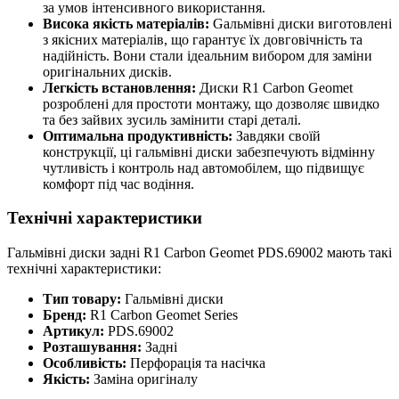
за умов інтенсивного використання.
Висока якість матеріалів:
Gальмівні диски виготовлені
з якісних матеріалів, що гарантує їх довговічність та
надійність. Вони стали ідеальним вибором для заміни
оригінальних дисків.
Легкість встановлення:
Диски R1 Carbon Geomet
розроблені для простоти монтажу, що дозволяє швидко
та без зайвих зусиль замінити старі деталі.
Оптимальна продуктивність:
Завдяки своїй
конструкції, ці гальмівні диски забезпечують відмінну
чутливість і контроль над автомобілем, що підвищує
комфорт під час водіння.
Технічні характеристики
Гальмівні диски задні R1 Carbon Geomet PDS.69002 мають такі
технічні характеристики:
Тип товару:
Гальмівні диски
Бренд:
R1 Carbon Geomet Series
Артикул:
PDS.69002
Розташування:
Задні
Особливість:
Перфорація та насічка
Якість:
Заміна оригіналу