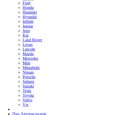
Ford
Honda
Hummer
Hyundai
Infiniti
Jaguar
Jeep
Kia
Land Rover
Lexus
Lincoln
Mazda
Mercedes
Mini
Mitsubishi
Nissan
Porsche
Subaru
Suzuki
Tesla
Toyota
Volvo
Vw
Про Авторасходнік