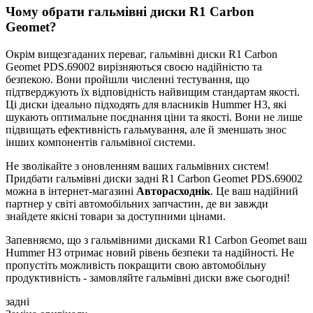
Чому обрати гальмівні диски R1 Carbon
Geomet?
Окрім вищезгаданих переваг, гальмівні диски R1 Carbon
Geomet PDS.69002 вирізняються своєю надійністю та
безпекою. Вони пройшли численні тестування, що
підтверджують їх відповідність найвищим стандартам якості.
Ці диски ідеально підходять для власників Hummer H3, які
шукають оптимальне поєднання ціни та якості. Вони не лише
підвищать ефективність гальмування, але й зменшать знос
інших компонентів гальмівної системи.
Не зволікайте з оновленням ваших гальмівних систем!
Придбати гальмівні диски задні R1 Carbon Geomet PDS.69002
можна в інтернет-магазині
Авторасходнік
. Це ваш надійний
партнер у світі автомобільних запчастин, де ви завжди
знайдете якісні товари за доступними цінами.
Запевняємо, що з гальмівними дисками R1 Carbon Geomet ваш
Hummer H3 отримає новий рівень безпеки та надійності. Не
пропустіть можливість покращити свою автомобільну
продуктивність - замовляйте гальмівні диски вже сьогодні!
задні