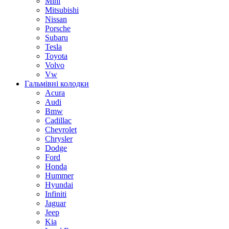
Mini
Mitsubishi
Nissan
Porsche
Subaru
Tesla
Toyota
Volvo
Vw
Гальмівні колодки
Acura
Audi
Bmw
Cadillac
Chevrolet
Chrysler
Dodge
Ford
Honda
Hummer
Hyundai
Infiniti
Jaguar
Jeep
Kia