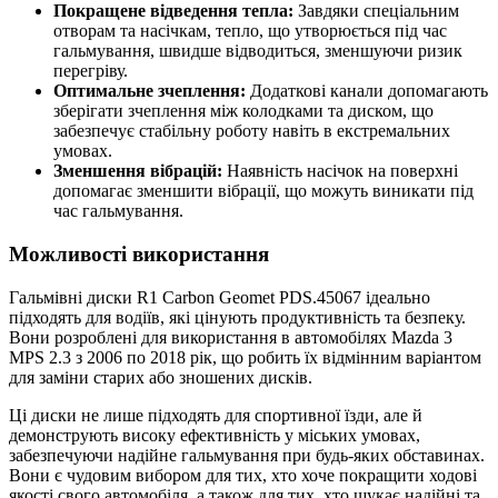
Покращене відведення тепла:
Завдяки спеціальним
отворам та насічкам, тепло, що утворюється під час
гальмування, швидше відводиться, зменшуючи ризик
перегріву.
Оптимальне зчеплення:
Додаткові канали допомагають
зберігати зчеплення між колодками та диском, що
забезпечує стабільну роботу навіть в екстремальних
умовах.
Зменшення вібрацій:
Наявність насічок на поверхні
допомагає зменшити вібрації, що можуть виникати під
час гальмування.
Можливості використання
Гальмівні диски R1 Carbon Geomet PDS.45067 ідеально
підходять для водіїв, які цінують продуктивність та безпеку.
Вони розроблені для використання в автомобілях Mazda 3
MPS 2.3 з 2006 по 2018 рік, що робить їх відмінним варіантом
для заміни старих або зношених дисків.
Ці диски не лише підходять для спортивної їзди, але й
демонструють високу ефективність у міських умовах,
забезпечуючи надійне гальмування при будь-яких обставинах.
Вони є чудовим вибором для тих, хто хоче покращити ходові
якості свого автомобіля, а також для тих, хто шукає надійні та