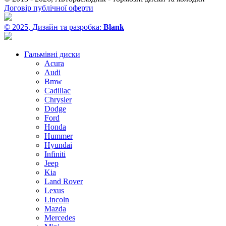
Договір публічної оферти
© 2025, Дизайн та разробка:
Blank
Гальмівні диски
Acura
Audi
Bmw
Cadillac
Chrysler
Dodge
Ford
Honda
Hummer
Hyundai
Infiniti
Jeep
Kia
Land Rover
Lexus
Lincoln
Mazda
Mercedes