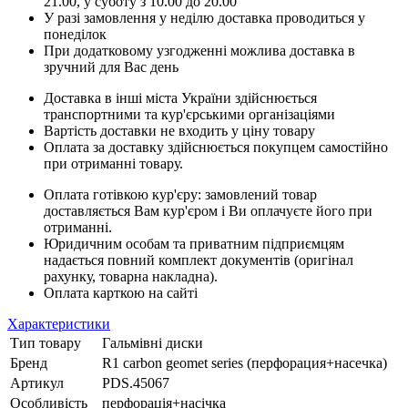
21.00, у суботу з 10.00 до 20.00
У разі замовлення у неділю доставка проводиться у
понеділок
При додатковому узгодженні можлива доставка в
зручний для Вас день
Доставка в інші міста України здійснюється
транспортними та кур'єрськими організаціями
Вартість доставки не входить у ціну товару
Оплата за доставку здійснюється покупцем самостійно
при отриманні товару.
Оплата готівкою кур'єру: замовлений товар
доставляється Вам кур'єром і Ви оплачуєте його при
отриманні.
Юридичним особам та приватним підприємцям
надається повний комплект документів (оригінал
рахунку, товарна накладна).
Оплата карткою на сайті
Характеристики
Тип товару
Гальмівні диски
Бренд
R1 carbon geomet series (перфорация+насечка)
Артикул
PDS.45067
Особливість
перфорація+насічка