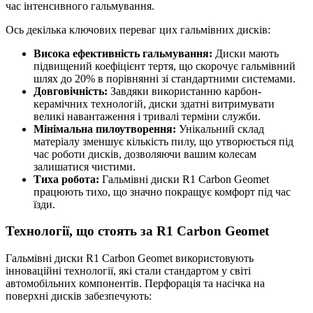
час інтенсивного гальмування.
Ось декілька ключових переваг цих гальмівних дисків:
Висока ефективність гальмування:
Диски мають
підвищений коефіцієнт тертя, що скорочує гальмівний
шлях до 20% в порівнянні зі стандартними системами.
Довговічність:
Завдяки використанню карбон-
керамічних технологій, диски здатні витримувати
великі навантаження і тривалі терміни служби.
Мінімальна пилоутворення:
Унікальний склад
матеріалу зменшує кількість пилу, що утворюється під
час роботи дисків, дозволяючи вашим колесам
залишатися чистими.
Тиха робота:
Гальмівні диски R1 Carbon Geomet
працюють тихо, що значно покращує комфорт під час
їзди.
Технології, що стоять за R1 Carbon Geomet
Гальмівні диски R1 Carbon Geomet використовують
інноваційні технології, які стали стандартом у світі
автомобільних компонентів. Перфорація та насічка на
поверхні дисків забезпечують: