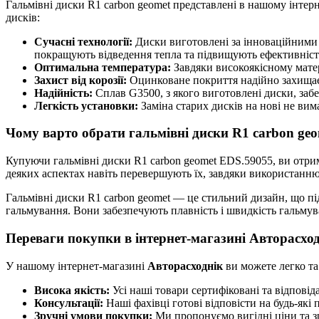
Гальмівні диски R1 carbon geomet представлені в нашому інтер
дисків:
Сучасні технології:
Диски виготовлені за інноваційними м
покращують відведення тепла та підвищують ефективніст
Оптимальна температура:
Завдяки високоякісному матер
Захист від корозії:
Оцинковане покриття надійно захищає 
Надійність:
Сплав G3500, з якого виготовлені диски, забе
Легкість установки:
Заміна старих дисків на нові не ви
Чому варто обрати гальмівні диски R1 carbon ge
Купуючи гальмівні диски R1 carbon geomet EDS.59055, ви отриму
деяких аспектах навіть перевершують їх, завдяки використанню
Гальмівні диски R1 carbon geomet — це стильний дизайн, що під
гальмування. Вони забезпечують плавність і швидкість гальмува
Переваги покупки в інтернет-магазині Авторасхо
У нашому інтернет-магазині
Авторасходнік
ви можете легко та
Висока якість:
Усі наші товари сертифіковані та відповід
Консультації:
Наші фахівці готові відповісти на будь-які
Зручні умови покупки:
Ми пропонуємо вигідні ціни та зр