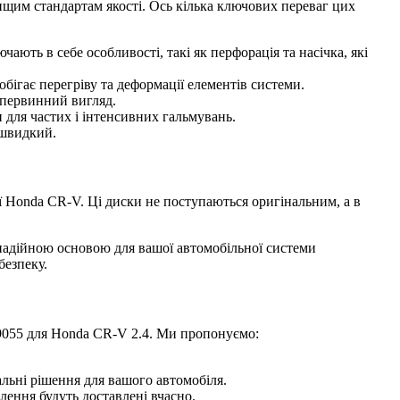
щим стандартам якості. Ось кілька ключових переваг цих
ють в себе особливості, такі як перфорація та насічка, які
ігає перегріву та деформації елементів системи.
 первинний вигляд.
и для частих і інтенсивних гальмувань.
 швидкий.
ої Honda CR-V. Ці диски не поступаються оригінальним, а в
е надійною основою для вашої автомобільної системи
безпеку.
59055 для Honda CR-V 2.4. Ми пропонуємо:
альні рішення для вашого автомобіля.
лення будуть доставлені вчасно.