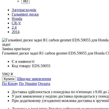
RU
Авторасходнік
Гальмівні диски
Honda
CR-V
2.4
2014
задні
Заміна оригіналу
Гальмівні диски задні R1 carbon geomet EDS.59055
для Honda C
Є в наявності
Код товару: EDS.59055
5982 ₴
Швидке замовлення
Купити
По Києву
По Україні
Оплата
Доставка здійснюється з понеділка по п'ятницю з 9.00 до 2
У разі замовлення у неділю доставка проводиться у понед
При додатковому узгодженні можлива доставка в зручний
Доставка в інші міста України здійснюється транспортним