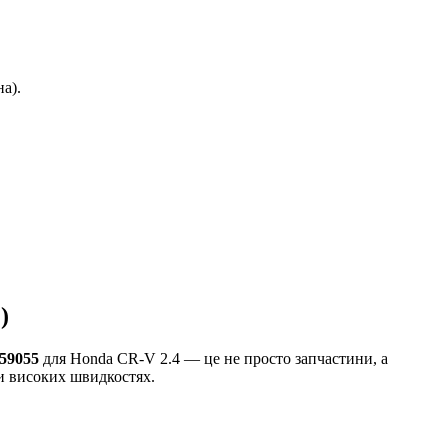
а).
)
.59055
для Honda CR-V 2.4 — це не просто запчастини, а
ри високих швидкостях.