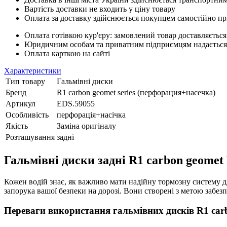
Вартість доставки не входить у ціну товару
Оплата за доставку здійснюється покупцем самостійно пр
Оплата готівкою кур'єру: замовлений товар доставляється
Юридичним особам та приватним підприємцям надається п
Оплата карткою на сайті
Характеристики
Тип товару
Гальмівні диски
Бренд
R1 carbon geomet series (перфорация+насечка)
Артикул
EDS.59055
Особливість
перфорація+насічка
Якість
Заміна оригіналу
Розташування
задні
Гальмівні диски задні R1 carbon geomet
Кожен водій знає, як важливо мати надійну тормозну систему д
запорука вашої безпеки на дорозі. Вони створені з метою забе
Переваги використання гальмівних дисків R1 car