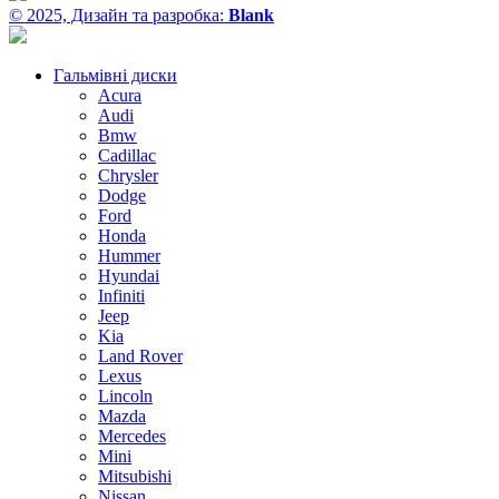
© 2025, Дизайн та разробка:
Blank
Гальмівні диски
Acura
Audi
Bmw
Cadillac
Chrysler
Dodge
Ford
Honda
Hummer
Hyundai
Infiniti
Jeep
Kia
Land Rover
Lexus
Lincoln
Mazda
Mercedes
Mini
Mitsubishi
Nissan