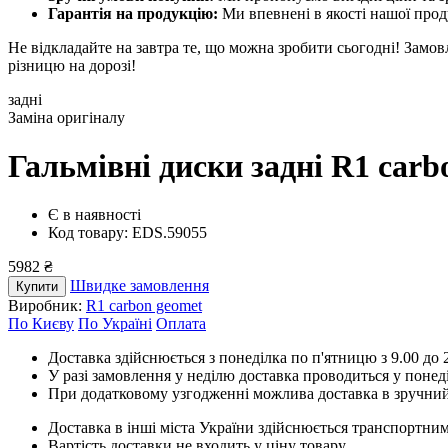
Гарантія на продукцію:
Ми впевнені в якості нашої проду
Не відкладайте на завтра те, що можна зробити сьогодні! Замо
різницю на дорозі!
задні
Заміна оригіналу
Гальмівні диски задні R1 car
Є в наявності
Код товару: EDS.59055
5982 ₴
Швидке замовлення
Купити
Виробник:
R1 carbon geomet
По Києву
По Україні
Оплата
Доставка здійснюється з понеділка по п'ятницю з 9.00 до 2
У разі замовлення у неділю доставка проводиться у понед
При додатковому узгодженні можлива доставка в зручний
Доставка в інші міста України здійснюється транспортним
Вартість доставки не входить у ціну товару