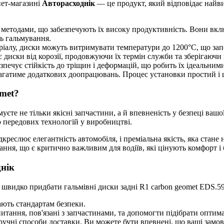
нет-магазині
Авторасходнік
— це продукт, який відповідає найви
етодами, що забезпечують їх високу продуктивність. Вони включа
ь гальмування.
іалу, диски можуть витримувати температури до 1200°C, що запоб
диски від корозії, продовжуючи їх термін служби та зберігаючи
зпечує стійкість до тріщин і деформацій, що робить їх ідеальним
магатиме додаткових доопрацювань. Процес установки простий і
omet?
єте не тільки якісні запчастини, а й впевненість у безпеці ваш
 передових технологій у виробництві.
креслює елегантність автомобіля, і преміальна якість, яка стан
ння, що є критично важливим для водіїв, які цінують комфорт і 
днік
 швидко придбати гальмівні диски задні R1 carbon geomet EDS.
ають стандартам безпеки.
 питання, пов'язані з запчастинами, та допомогти підібрати оптим
учні способи доставки. Ви можете бути впевнені, що ваші замов