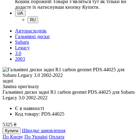
Кошик порожній
Товари зʼявляться тут як тільки ви
додасте їх натиснувши кнопку Купити.
UA
RU
Авторасходнік
Гальмівні диски
Subaru
Legacy
3.0
2003
задні
Заміна оригіналу
Гальмівні диски задні R1 carbon geomet PDS.44025
для Subaru
Legacy 3.0 2002-2022
Є в наявності
Код товару: PDS.44025
5325 ₴
Швидке замовлення
Купити
По Києву
По Україні
Оплата