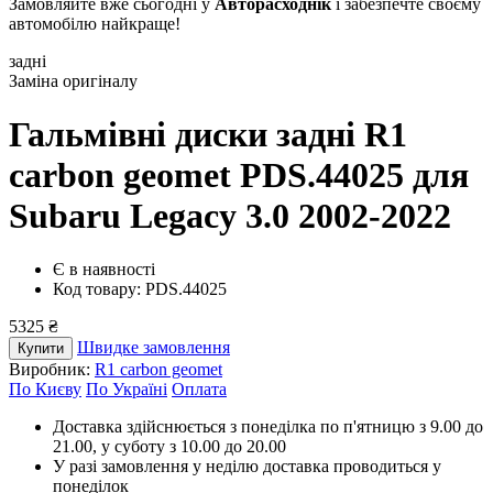
Замовляйте вже сьогодні у
Авторасходнік
і забезпечте своєму
автомобілю найкраще!
задні
Заміна оригіналу
Гальмівні диски задні R1
carbon geomet PDS.44025
для
Subaru Legacy 3.0 2002-2022
Є в наявності
Код товару: PDS.44025
5325 ₴
Швидке замовлення
Купити
Виробник:
R1 carbon geomet
По Києву
По Україні
Оплата
Доставка здійснюється з понеділка по п'ятницю з 9.00 до
21.00, у суботу з 10.00 до 20.00
У разі замовлення у неділю доставка проводиться у
понеділок