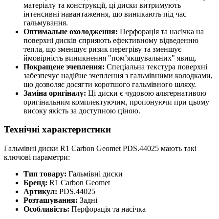
матеріалу та конструкції, ці диски витримують
інтенсивні навантаження, що виникають під час
гальмування.
Оптимальне охолодження:
Перфорація та насічка на
поверхні дисків сприяють ефективному відведенню
тепла, що зменшує ризик перегріву та зменшує
ймовірність виникнення "пом’якшувальних" явищ.
Покращене зчеплення:
Спеціальна текстура поверхні
забезпечує надійне зчеплення з гальмівними колодками,
що дозволяє досягти коротшого гальмівного шляху.
Заміна оригіналу:
Ці диски є чудовою альтернативою
оригінальним комплектуючим, пропонуючи при цьому
високу якість за доступною ціною.
Технічні характеристики
Гальмівні диски R1 Carbon Geomet PDS.44025 мають такі
ключові параметри:
Тип товару:
Гальмівні диски
Бренд:
R1 Carbon Geomet
Артикул:
PDS.44025
Розташування:
Задні
Особливість:
Перфорація та насічка