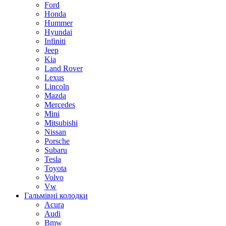
Ford
Honda
Hummer
Hyundai
Infiniti
Jeep
Kia
Land Rover
Lexus
Lincoln
Mazda
Mercedes
Mini
Mitsubishi
Nissan
Porsche
Subaru
Tesla
Toyota
Volvo
Vw
Гальмівні колодки
Acura
Audi
Bmw