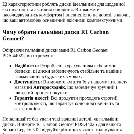
Ці характеристики роблять диски ідеальними для щоденної
експлуатації та активного водіння. Ви зможете
насолоджуватись комфортом і впевненістю на дорозі, знаючи,
що ваш автомобіль оснащений якісними комплектуючими.
Чому обрати гальмівні диски R1 Carbon
Geomet?
Обираючи гальмівні диски задні R1 Carbon Geomet
PDS.44025, ви отримуєте:
Надійність:
Розроблені з урахуванням всіх вимог
безпеки, ці диски забезпечують стабільне та надійне
гальмування в будь-яких умовах.
Доступність:
Ви можете купити їх у нашому інтернет-
магазині
Авторасходнік
, що забезпечує зручний і
швидкий процес покупки.
Гарантія якості:
Всі продукти проходять строгий
контроль якості, що гарантує їхню довговічність та
ефективність.
Не залишайте без уваги такі важливі деталі, як гальмівні
диски. Виберіть R1 Carbon Geomet PDS.44025 для вашого
Subaru Legacy 3.0 і відчуйте різницю у якості гальмування.