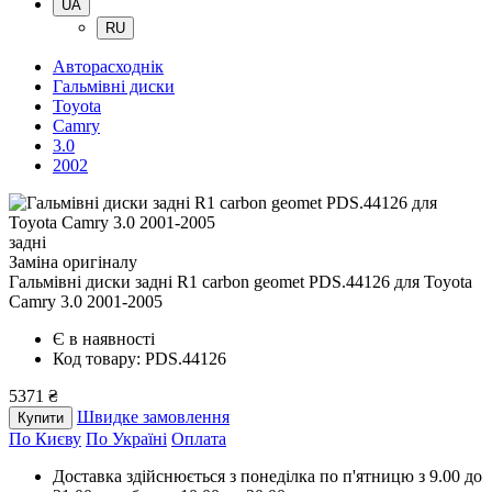
UA
RU
Авторасходнік
Гальмівні диски
Toyota
Camry
3.0
2002
задні
Заміна оригіналу
Гальмівні диски задні R1 carbon geomet PDS.44126
для Toyota
Camry 3.0 2001-2005
Є в наявності
Код товару: PDS.44126
5371 ₴
Швидке замовлення
Купити
По Києву
По Україні
Оплата
Доставка здійснюється з понеділка по п'ятницю з 9.00 до