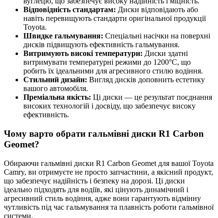
вуглецю, що забезпечує високу надійність і міцність.
Відповідність стандартам:
Диски відповідають або
навіть перевищують стандарти оригінальної продукції
Toyota.
Швидке гальмування:
Спеціальні насічки на поверхні
дисків підвищують ефективність гальмування.
Витримують високі температури:
Диски здатні
витримувати температурні режими до 1200°C, що
робить їх ідеальними для агресивного стилю водіння.
Стильний дизайн:
Вигляд дисків доповнить естетику
вашого автомобіля.
Преміальна якість:
Ці диски — це результат поєднання
високих технологій і досвіду, що забезпечує високу
ефективність.
Чому варто обрати гальмівні диски R1 Carbon
Geomet?
Обираючи гальмівні диски R1 Carbon Geomet для вашої Toyota
Camry, ви отримуєте не просто запчастини, а якісний продукт,
що забезпечує надійність і безпеку на дорозі. Ці диски
ідеально підходять для водіїв, які цінують динамічний і
агресивний стиль водіння, адже вони гарантують відмінну
чутливість під час гальмування та плавність роботи гальмівної
системи.