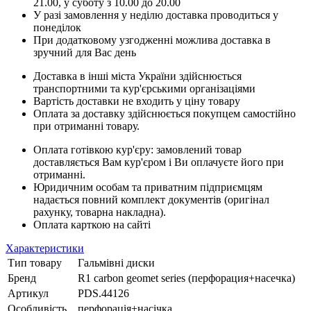
21.00, у суботу з 10.00 до 20.00
У разі замовлення у неділю доставка проводиться у
понеділок
При додатковому узгодженні можлива доставка в
зручний для Вас день
Доставка в інші міста України здійснюється
транспортними та кур'єрськими організаціями
Вартість доставки не входить у ціну товару
Оплата за доставку здійснюється покупцем самостійно
при отриманні товару.
Оплата готівкою кур'єру: замовлений товар
доставляється Вам кур'єром і Ви оплачуєте його при
отриманні.
Юридичним особам та приватним підприємцям
надається повний комплект документів (оригінал
рахунку, товарна накладна).
Оплата карткою на сайті
Характеристики
Тип товару
Гальмівні диски
Бренд
R1 carbon geomet series (перфорация+насечка)
Артикул
PDS.44126
Особливість
перфорація+насічка