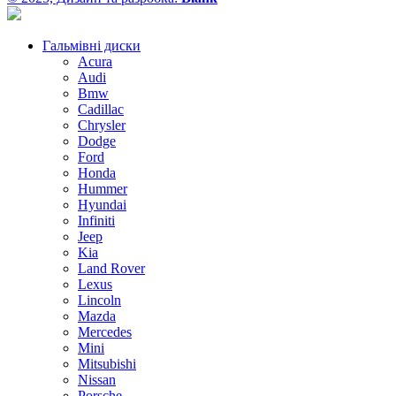
Гальмівні диски
Acura
Audi
Bmw
Cadillac
Chrysler
Dodge
Ford
Honda
Hummer
Hyundai
Infiniti
Jeep
Kia
Land Rover
Lexus
Lincoln
Mazda
Mercedes
Mini
Mitsubishi
Nissan
Porsche