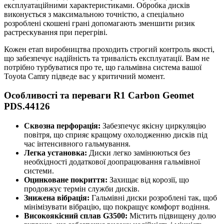
експлуатаційними характеристиками. Обробка дисків
виконується з максимальною точністю, а спеціально
розроблені скошені грані допомагають зменшити ризик
растрескування при перегріві.
Кожен етап виробництва проходить строгий контроль якості,
що забезпечує надійність та тривалість експлуатації. Вам не
потрібно турбуватися про те, що гальмівна система вашої
Toyota Camry підведе вас у критичний момент.
Особливості та переваги R1 Carbon Geomet
PDS.44126
Сквозна перфорація:
Забезпечує якісну циркуляцію
повітря, що сприяє кращому охолодженню дисків під
час інтенсивного гальмування.
Легка установка:
Диски легко замінюються без
необхідності додаткової доопрацювання гальмівної
системи.
Оцинковане покриття:
Захищає від корозії, що
продовжує термін служби дисків.
Знижена вібрація:
Гальмівні диски розроблені так, щоб
мінімізувати вібрацію, що покращує комфорт водіння.
Високоякісний сплав G3500:
Містить підвищену долю