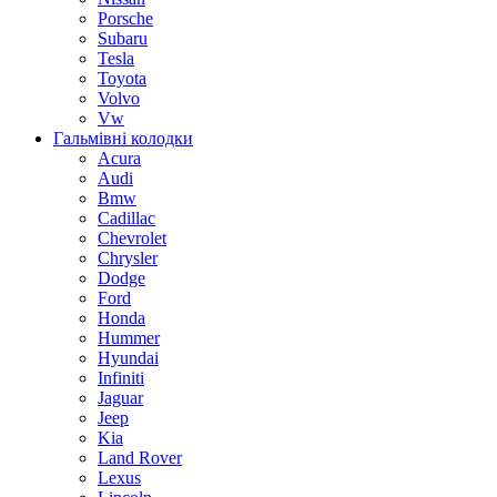
Porsche
Subaru
Tesla
Toyota
Volvo
Vw
Гальмівні колодки
Acura
Audi
Bmw
Cadillac
Chevrolet
Chrysler
Dodge
Ford
Honda
Hummer
Hyundai
Infiniti
Jaguar
Jeep
Kia
Land Rover
Lexus