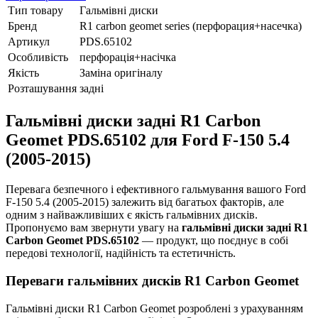
Тип товару
Гальмівні диски
Бренд
R1 carbon geomet series (перфорация+насечка)
Артикул
PDS.65102
Особливість
перфорація+насічка
Якість
Заміна оригіналу
Розташування
задні
Гальмівні диски задні R1 Carbon
Geomet PDS.65102 для Ford F-150 5.4
(2005-2015)
Перевага безпечного і ефективного гальмування вашого Ford
F-150 5.4 (2005-2015) залежить від багатьох факторів, але
одним з найважливіших є якість гальмівних дисків.
Пропонуємо вам звернути увагу на
гальмівні диски задні R1
Carbon Geomet PDS.65102
— продукт, що поєднує в собі
передові технології, надійність та естетичність.
Переваги гальмівних дисків R1 Carbon Geomet
Гальмівні диски R1 Carbon Geomet розроблені з урахуванням