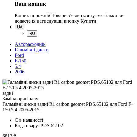
Ваш кошик
Кошик порожній
Товари зʼявляться тут як тільки ви
додасте їх натиснувши кнопку Купити.
UA
RU
Авторасходнік
Гальмівні диски
Ford
F-150
5.4
2006
задні
Заміна оригіналу
Гальмівні диски задні R1 carbon geomet PDS.65102
для Ford F-
150 5.4 2005-2015
Є в наявності
Код товару: PDS.65102
6812 ₴