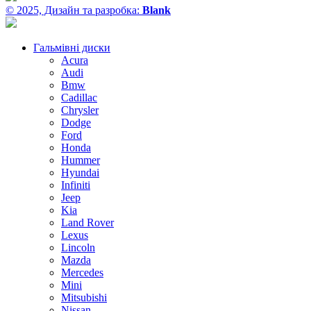
© 2025, Дизайн та разробка:
Blank
Гальмівні диски
Acura
Audi
Bmw
Cadillac
Chrysler
Dodge
Ford
Honda
Hummer
Hyundai
Infiniti
Jeep
Kia
Land Rover
Lexus
Lincoln
Mazda
Mercedes
Mini
Mitsubishi
Nissan