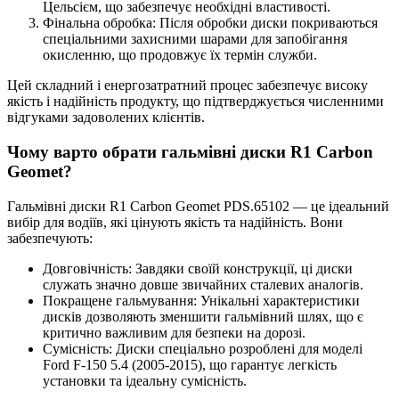
Цельсієм, що забезпечує необхідні властивості.
Фінальна обробка: Після обробки диски покриваються
спеціальними захисними шарами для запобігання
окисленню, що продовжує їх термін служби.
Цей складний і енергозатратний процес забезпечує високу
якість і надійність продукту, що підтверджується численними
відгуками задоволених клієнтів.
Чому варто обрати гальмівні диски R1 Carbon
Geomet?
Гальмівні диски R1 Carbon Geomet PDS.65102 — це ідеальний
вибір для водіїв, які цінують якість та надійність. Вони
забезпечують:
Довговічність: Завдяки своїй конструкції, ці диски
служать значно довше звичайних сталевих аналогів.
Покращене гальмування: Унікальні характеристики
дисків дозволяють зменшити гальмівний шлях, що є
критично важливим для безпеки на дорозі.
Сумісність: Диски спеціально розроблені для моделі
Ford F-150 5.4 (2005-2015), що гарантує легкість
установки та ідеальну сумісність.