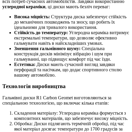
всіх потреб сучасних автомобілістів. Завдяки використанню
углеродної кераміки
, ці диски мають безліч переваг:
Висока міцність:
Структура диска забезпечує стійкість
до механічних пошкоджень та зносу, що робить їх
ідеальними для тривалого використання.
Стійкість до температур:
Углеродна кераміка витримує
екстремальні температури, що дозволяє ефективно
гальмувати навіть в найскладніших умовах.
Зменшення гальмівного шуму:
Спеціальна
конструкція дисків мінімізує вібрацію і шум при
гальмуванні, що підвищує комфорт під час їзди.
Естетика:
Диски мають сучасний вигляд завдяки
перфорації та насічкам, що додає спортивного стилю
вашому автомобілю.
Технологія виробництва
Гальмівні диски R1 Carbon Geomet виготовляються за
спеціальною технологією, що включає кілька етапів:
Складення матеріалу: Углеродна кераміка формується з
композитних матеріалів, що забезпечує високу міцність.
Обробка: Диски підлягають термічній обробці, під час
якої матеріал досягає температури до 1700 градусів за