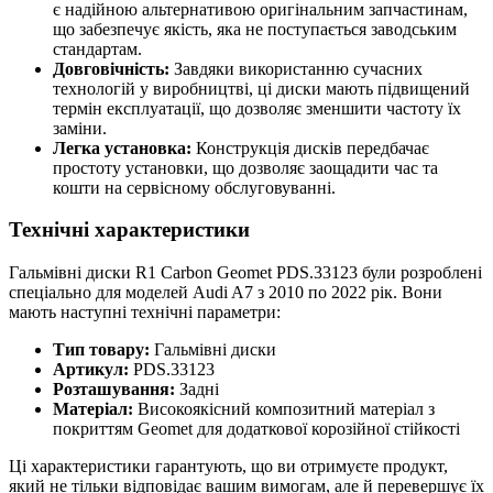
є надійною альтернативою оригінальним запчастинам,
що забезпечує якість, яка не поступається заводським
стандартам.
Довговічність:
Завдяки використанню сучасних
технологій у виробництві, ці диски мають підвищений
термін експлуатації, що дозволяє зменшити частоту їх
заміни.
Легка установка:
Конструкція дисків передбачає
простоту установки, що дозволяє заощадити час та
кошти на сервісному обслуговуванні.
Технічні характеристики
Гальмівні диски R1 Carbon Geomet PDS.33123 були розроблені
спеціально для моделей Audi A7 з 2010 по 2022 рік. Вони
мають наступні технічні параметри:
Тип товару:
Гальмівні диски
Артикул:
PDS.33123
Розташування:
Задні
Матеріал:
Високоякісний композитний матеріал з
покриттям Geomet для додаткової корозійної стійкості
Ці характеристики гарантують, що ви отримуєте продукт,
який не тільки відповідає вашим вимогам, але й перевершує їх