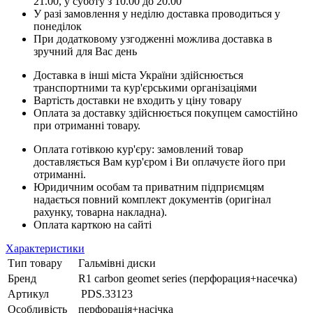
21.00, у суботу з 10.00 до 20.00
У разі замовлення у неділю доставка проводиться у
понеділок
При додатковому узгодженні можлива доставка в
зручний для Вас день
Доставка в інші міста України здійснюється
транспортними та кур'єрськими організаціями
Вартість доставки не входить у ціну товару
Оплата за доставку здійснюється покупцем самостійно
при отриманні товару.
Оплата готівкою кур'єру: замовлений товар
доставляється Вам кур'єром і Ви оплачуєте його при
отриманні.
Юридичним особам та приватним підприємцям
надається повний комплект документів (оригінал
рахунку, товарна накладна).
Оплата карткою на сайті
Характеристики
Тип товару
Гальмівні диски
Бренд
R1 carbon geomet series (перфорация+насечка)
Артикул
PDS.33123
Особливість
перфорація+насічка