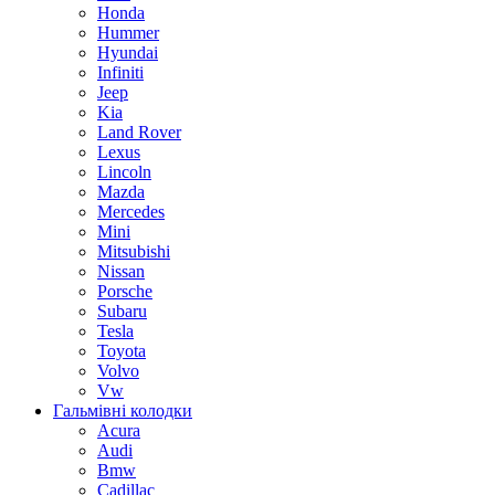
Honda
Hummer
Hyundai
Infiniti
Jeep
Kia
Land Rover
Lexus
Lincoln
Mazda
Mercedes
Mini
Mitsubishi
Nissan
Porsche
Subaru
Tesla
Toyota
Volvo
Vw
Гальмівні колодки
Acura
Audi
Bmw
Cadillac