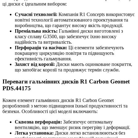
ці диски є ідеальним вибором:
Сучасні технології:
Компанія R1 Concepts використовує
новітні технології автоматизованого проектування та
виробництва, що гарантує високу якість продукції.
Преміальна якість:
Гальмівні диски виготовлені з
класу сплаву G3500, що забезпечує їхню високу
надійність та витривалість.
Перфорація та насічки:
Ці елементи забезпечують
покращену циркуляцію повітря та підвищують
ефективність гальмування.
Захист від корозії:
Диски мають оцинковане покриття,
що запобігає корозії та продовжує термін служби.
Переваги гальмівних дисків R1 Carbon Geomet
PDS.44175
Кожен елемент гальмівних дисків R1 Carbon Geomet
розроблений з метою підвищення їхньої продуктивності та
безпеки. Особливості цієї моделі включають:
Сквозна перфорація:
Забезпечує оптимальну
вентиляцію, що зменшує ризик перегріву і деформації.
Легка установка:
Диски легко встановлюються без