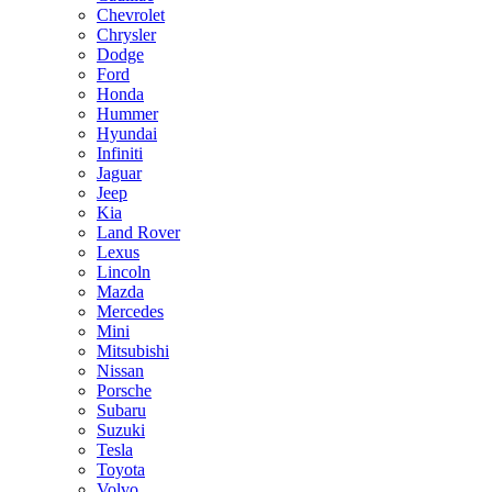
Chevrolet
Chrysler
Dodge
Ford
Honda
Hummer
Hyundai
Infiniti
Jaguar
Jeep
Kia
Land Rover
Lexus
Lincoln
Mazda
Mercedes
Mini
Mitsubishi
Nissan
Porsche
Subaru
Suzuki
Tesla
Toyota
Volvo