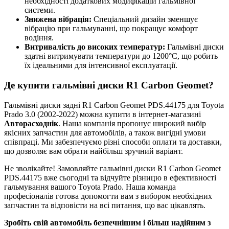
необхідності додаткових модифікацій гальмівної
системи.
Знижена вібрація:
Спеціальний дизайн зменшує
вібрацію при гальмуванні, що покращує комфорт
водіння.
Витривалість до високих температур:
Гальмівні диски
здатні витримувати температури до 1200°C, що робить
їх ідеальними для інтенсивної експлуатації.
Де купити гальмівні диски R1 Carbon Geomet?
Гальмівні диски задні R1 Carbon Geomet PDS.44175 для Toyota
Prado 3.0 (2002-2022) можна купити в інтернет-магазині
Авторасходнік
. Наша компанія пропонує широкий вибір
якісних запчастин для автомобілів, а також вигідні умови
співпраці. Ми забезпечуємо різні способи оплати та доставки,
що дозволяє вам обрати найбільш зручний варіант.
Не зволікайте! Замовляйте гальмівні диски R1 Carbon Geomet
PDS.44175 вже сьогодні та відчуйте різницю в ефективності
гальмування вашого Toyota Prado. Наша команда
професіоналів готова допомогти вам з вибором необхідних
запчастин та відповісти на всі питання, що вас цікавлять.
Зробіть свій автомобіль безпечнішим і більш надійним з