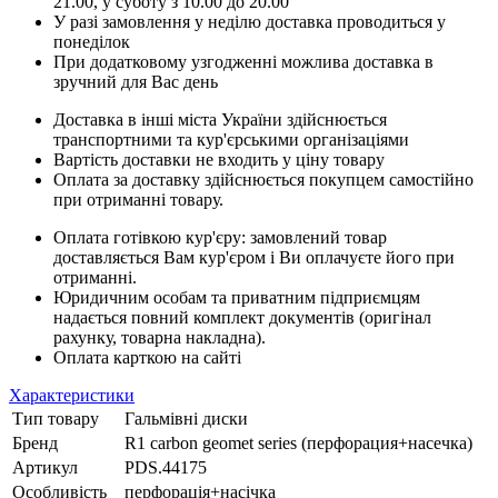
21.00, у суботу з 10.00 до 20.00
У разі замовлення у неділю доставка проводиться у
понеділок
При додатковому узгодженні можлива доставка в
зручний для Вас день
Доставка в інші міста України здійснюється
транспортними та кур'єрськими організаціями
Вартість доставки не входить у ціну товару
Оплата за доставку здійснюється покупцем самостійно
при отриманні товару.
Оплата готівкою кур'єру: замовлений товар
доставляється Вам кур'єром і Ви оплачуєте його при
отриманні.
Юридичним особам та приватним підприємцям
надається повний комплект документів (оригінал
рахунку, товарна накладна).
Оплата карткою на сайті
Характеристики
Тип товару
Гальмівні диски
Бренд
R1 carbon geomet series (перфорация+насечка)
Артикул
PDS.44175
Особливість
перфорація+насічка