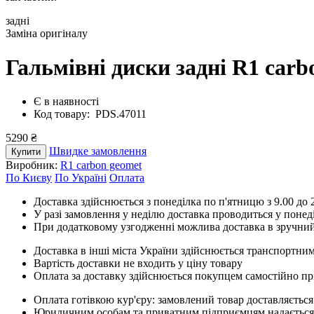
задні
Заміна оригіналу
Гальмівні диски задні R1 car
Є в наявності
Код товару: PDS.47011
5290 ₴
Швидке замовлення
Купити
Виробник:
R1 carbon geomet
По Києву
По Україні
Оплата
Доставка здійснюється з понеділка по п'ятницю з 9.00 до 2
У разі замовлення у неділю доставка проводиться у понед
При додатковому узгодженні можлива доставка в зручний
Доставка в інші міста України здійснюється транспортним
Вартість доставки не входить у ціну товару
Оплата за доставку здійснюється покупцем самостійно пр
Оплата готівкою кур'єру: замовлений товар доставляється
Юридичним особам та приватним підприємцям надається п