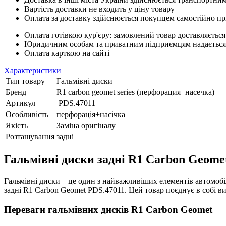
Вартість доставки не входить у ціну товару
Оплата за доставку здійснюється покупцем самостійно пр
Оплата готівкою кур'єру: замовлений товар доставляється
Юридичним особам та приватним підприємцям надається п
Оплата карткою на сайті
Характеристики
Тип товару
Гальмівні диски
Бренд
R1 carbon geomet series (перфорация+насечка)
Артикул
PDS.47011
Особливість
перфорація+насічка
Якість
Заміна оригіналу
Розташування
задні
Гальмівні диски задні R1 Carbon Geomet 
Гальмівні диски – це один з найважливіших елементів автомобіль
задні R1 Carbon Geomet PDS.47011. Цей товар поєднує в собі вис
Переваги гальмівних дисків R1 Carbon Geomet