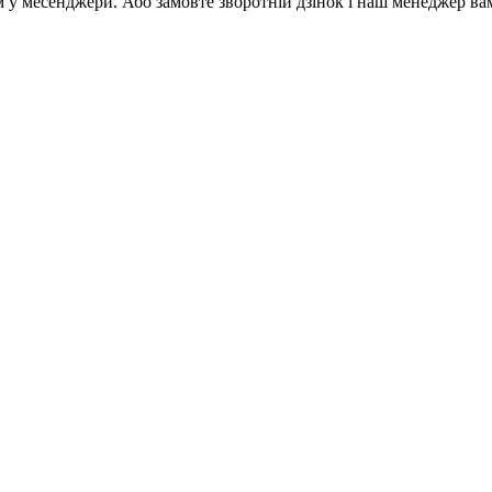
м у месенджери. Або замовте зворотній дзінок і наш менеджер ва