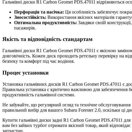
Гальмівні диски R1 Carbon Geomet PDS.47011 відрізняються ос
Перфорація та насічка:
Ця особливість забезпечує покра
Зносостійкість:
Використання якісних матеріалів гарантує
Оптимальна продуктивність:
Завдяки своїй конструкції,
пасажирів.
Якість та відповідність стандартам
Гальмівні диски R1 Carbon Geomet PDS.47011 є якісною заміною
довговічність. Кожен диск проходить ретельну перевірку на відп
безпеку та комфорт під час водіння.
Процес установки
Установка гальмівних дисків R1 Carbon Geomet PDS.47011 є дос
Правильна установка є критично важливою для забезпечення без
продуктивність гальмівної системи.
Не забувайте, що регулярний огляд та технічне обслуговування
правильний вибір для вашого Subaru Forester 2.0, оскільки ці д
Купити гальмівні диски задні R1 Carbon Geomet PDS.47011 для S
вам без зайвих турбот отримати якісний товар, який відповідає
запчастин.