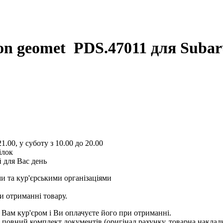
bon geomet PDS.47011
для Subaru
1.00, у суботу з 10.00 до 20.00
ілок
 для Вас день
и та кур'єрськими організаціями
и отриманні товару.
 Вам кур'єром і Ви оплачуєте його при отриманні.
овний комплект документів (оригінал рахунку, товарна накладн