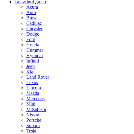
Гальмівні диски
Acura
Audi
Bmw
Cadillac
Chrysler
Dodge
Ford
Honda
Hummer
Hyundai
Infiniti
Jeep
Kia
Land Rover
Lexus
Lincoln
Mazda
Mercedes
Mini
Mitsubishi
Nissan
Porsche
Subaru
Tesla