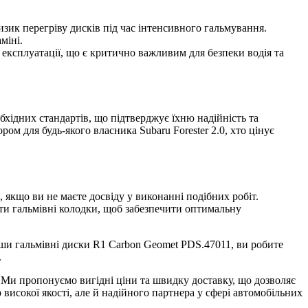
зик перегріву дисків під час інтенсивного гальмування.
міні.
 експлуатації, що є критично важливим для безпеки водія та
хідних стандартів, що підтверджує їхню надійність та
ом для будь-якого власника Subaru Forester 2.0, хто цінує
 якщо ви не маєте досвіду у виконанні подібних робіт.
ти гальмівні колодки, щоб забезпечити оптимальну
вши гальмівні диски R1 Carbon Geomet PDS.47011, ви робите
.
. Ми пропонуємо вигідні ціни та швидку доставку, що дозволяє
високої якості, але й надійного партнера у сфері автомобільних