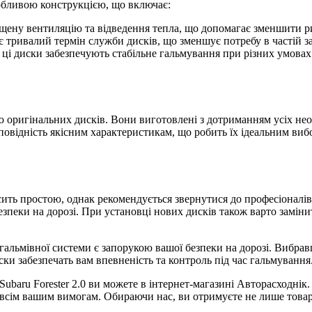
обливою конструкцією, що включає:
щену вентиляцію та відведення тепла, що допомагає зменшити ри
 тривалий термін служби дисків, що зменшує потребу в частій за
 ці диски забезпечують стабільне гальмування при різних умовах
 оригінальних дисків. Вони виготовлені з дотриманням усіх необ
овідність якісним характеристикам, що робить їх ідеальним вибор
ить простою, однак рекомендується звернутися до професіоналів,
пеки на дорозі. При установці нових дисків також варто заміни
 гальмівної системи є запорукою вашої безпеки на дорозі. Вибра
иски забезпечать вам впевненість та контроль під час гальмування
ubaru Forester 2.0 ви можете в інтернет-магазині Авторасходнік
 всім вашим вимогам. Обираючи нас, ви отримуєте не лише товар 