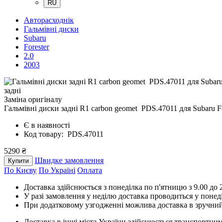
RU
Авторасходнік
Гальмівні диски
Subaru
Forester
2.0
2003
задні
Заміна оригіналу
Гальмівні диски задні R1 carbon geomet PDS.47011
для Subaru F
Є в наявності
Код товару: PDS.47011
5290 ₴
Швидке замовлення
Купити
По Києву
По Україні
Оплата
Доставка здійснюється з понеділка по п'ятницю з 9.00 до 2
У разі замовлення у неділю доставка проводиться у понед
При додатковому узгодженні можлива доставка в зручний
Доставка в інші міста України здійснюється транспортним