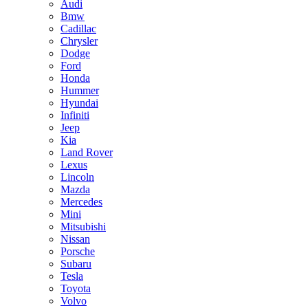
Audi
Bmw
Cadillac
Chrysler
Dodge
Ford
Honda
Hummer
Hyundai
Infiniti
Jeep
Kia
Land Rover
Lexus
Lincoln
Mazda
Mercedes
Mini
Mitsubishi
Nissan
Porsche
Subaru
Tesla
Toyota
Volvo