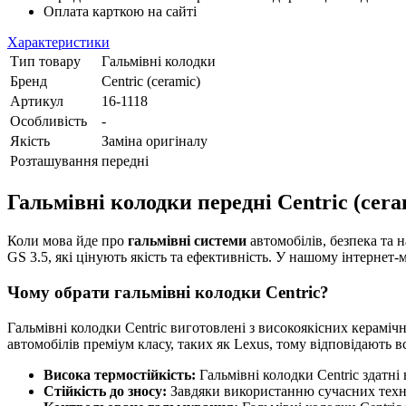
Оплата карткою на сайті
Характеристики
Тип товару
Гальмівні колодки
Бренд
Centric (ceramic)
Артикул
16-1118
Особливість
-
Якість
Заміна оригіналу
Розташування
передні
Гальмівні колодки передні Centric (ceram
Коли мова йде про
гальмівні системи
автомобілів, безпека та н
GS 3.5, які цінують якість та ефективність. У нашому інтернет-
Чому обрати гальмівні колодки Centric?
Гальмівні колодки Centric виготовлені з високоякісних кераміч
автомобілів преміум класу, таких як Lexus, тому відповідають в
Висока термостійкість:
Гальмівні колодки Centric здатні
Стійкість до зносу:
Завдяки використанню сучасних техно