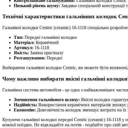
Контрольоване гальмування:
Гальмівні колодки Centric
Низький рівень шуму:
Завдяки спеціальній конструкції 
Технічні характеристики гальмівних колодок Cent
Гальмівні колодки Centric (ceramic) 16-1118 спеціально розробле
Тип:
Передні гальмівні колодки
Матеріал:
Керамічний
Артикул:
16-1118
Якість:
Заміна оригіналу
Розташування:
Передні
Вибираючи гальмівні колодки Centric, ви можете бути впевнені
Чому важливо вибирати якісні гальмівні колодки
Гальмівна система автомобіля - це одна з найважливіших частин,
Зменшення гальмівного шляху:
Якісні колодки гаранту
Надійність:
Використання керамічних матеріалів знижує 
Економію:
Довговічність колодок зменшує витрати на їх 
Купуючи гальмівні колодки передні Centric (ceramic) 16-1118 у
кожної поїздки. Не відкладайте на потім - подбайте про свій ав