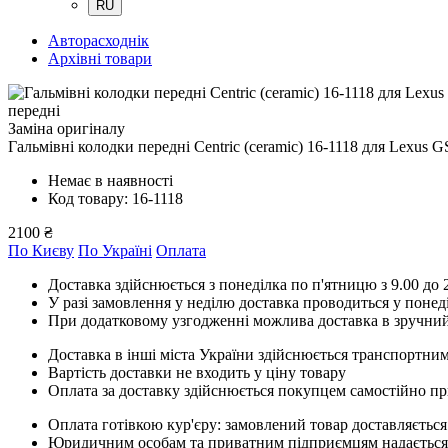
RU
Авторасходнік
Архівні товари
передні
Заміна оригіналу
Гальмівні колодки передні Centric (ceramic) 16-1118
для Lexus G
Немає в наявності
Код товару: 16-1118
2100 ₴
По Києву
По Україні
Оплата
Доставка здійснюється з понеділка по п'ятницю з 9.00 до 2
У разі замовлення у неділю доставка проводиться у понед
При додатковому узгодженні можлива доставка в зручний
Доставка в інші міста України здійснюється транспортним
Вартість доставки не входить у ціну товару
Оплата за доставку здійснюється покупцем самостійно пр
Оплата готівкою кур'єру: замовлений товар доставляється
Юридичним особам та приватним підприємцям надається п