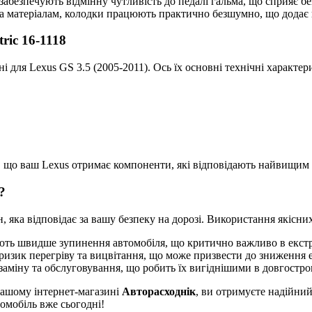
 забезпечують відмінну чутливість до педалі гальма, що сприяє
та матеріалам, колодки працюють практично безшумно, що додає к
ric 16-1118
ні для Lexus GS 3.5 (2005-2011). Ось їх основні технічні характер
, що ваш Lexus отримає компоненти, які відповідають найвищим 
?
 яка відповідає за вашу безпеку на дорозі. Використання якісних 
ють швидше зупинення автомобіля, що критично важливо в екстр
ризик перегріву та вицвітання, що може призвести до зниження 
заміну та обслуговування, що робить їх вигіднішими в довгостро
 нашому інтернет-магазині
Авторасходнік
, ви отримуєте надійний
томобіль вже сьогодні!