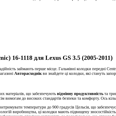
ic) 16-1118 для Lexus GS 3.5 (2005-2011)
адійність займають перше місце. Гальмівні колодки передні Centr
магазині
Авторасходнік
ви знайдете ці колодки, які стануть запо
них матеріалів, що забезпечують
відмінну продуктивність
та три
сім вимогам до високих стандартів безпеки та комфорту. Ось кіль
 витримувати температури до 900 градусів Цельсія, що забезпечує
логій виробництва, ці колодки мають підвищену зносостійкість,