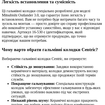
Легкість встановлення та сумісність
Ці гальмівні колодки спеціально розроблені для моделі
Mitsubishi Outlander 3.0, що гарантує їхню легкість у
встановленні. Вам не потрібно буде витрачати багато часу та
зусиль на монтаж — просто довірте цю справу професіоналам
або виконайте установку самостійно, якщо у вас є відповідні
навички. Артикул 16-530 є ідентифікатором, який
підтверджує, що ви отримуєте продукцію, що точно
відповідає вашим потребам.
Чому варто обрати гальмівні колодки Centric?
Вибираючи гальмівні колодки Centric, ви отримуєте:
Стійкість до зношування:
Завдяки використанню
керамічного матеріалу, колодки демонструють високу
стійкість до зношування, що продовжує їхній термін
служби.
Покращене гальмування:
Спеціальна конструкція
колодок забезпечує ефективне гальмування в будь-яких
умовах, що особливо важливо під час екстрених
ситуацій.
Низький рівень шуму:
Керамічні колодки працюють
тихіше, що робить вашу поїздку більш комфортною.