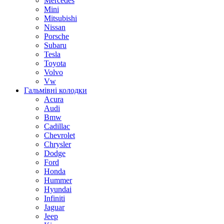
Mercedes
Mini
Mitsubishi
Nissan
Porsche
Subaru
Tesla
Toyota
Volvo
Vw
Гальмівні колодки
Acura
Audi
Bmw
Cadillac
Chevrolet
Chrysler
Dodge
Ford
Honda
Hummer
Hyundai
Infiniti
Jaguar
Jeep