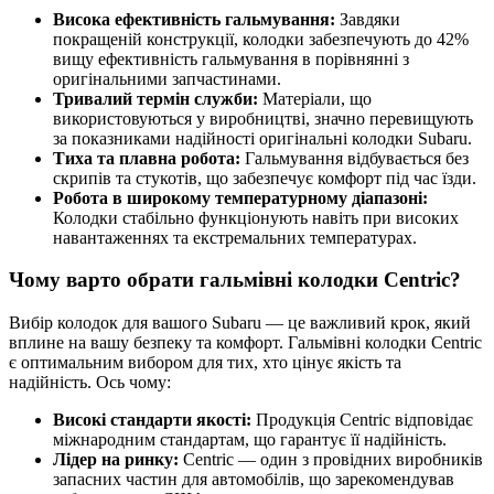
Висока ефективність гальмування:
Завдяки
покращеній конструкції, колодки забезпечують до 42%
вищу ефективність гальмування в порівнянні з
оригінальними запчастинами.
Тривалий термін служби:
Матеріали, що
використовуються у виробництві, значно перевищують
за показниками надійності оригінальні колодки Subaru.
Тиха та плавна робота:
Гальмування відбувається без
скрипів та стукотів, що забезпечує комфорт під час їзди.
Робота в широкому температурному діапазоні:
Колодки стабільно функціонують навіть при високих
навантаженнях та екстремальних температурах.
Чому варто обрати гальмівні колодки Centric?
Вибір колодок для вашого Subaru — це важливий крок, який
вплине на вашу безпеку та комфорт. Гальмівні колодки Centric
є оптимальним вибором для тих, хто цінує якість та
надійність. Ось чому:
Високі стандарти якості:
Продукція Centric відповідає
міжнародним стандартам, що гарантує її надійність.
Лідер на ринку:
Centric — один з провідних виробників
запасних частин для автомобілів, що зарекомендував