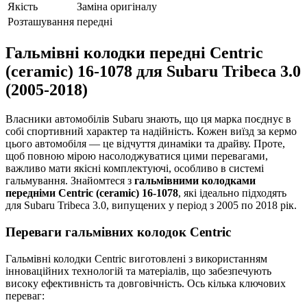
Якість
Заміна оригіналу
Розташування
передні
Гальмівні колодки передні Centric
(ceramic) 16-1078 для Subaru Tribeca 3.0
(2005-2018)
Власники автомобілів Subaru знають, що ця марка поєднує в
собі спортивний характер та надійність. Кожен виїзд за кермо
цього автомобіля — це відчуття динаміки та драйву. Проте,
щоб повною мірою насолоджуватися цими перевагами,
важливо мати якісні комплектуючі, особливо в системі
гальмування. Знайомтеся з
гальмівними колодками
передніми Centric (ceramic) 16-1078
, які ідеально підходять
для Subaru Tribeca 3.0, випущених у період з 2005 по 2018 рік.
Переваги гальмівних колодок Centric
Гальмівні колодки Centric виготовлені з використанням
інноваційних технологій та матеріалів, що забезпечують
високу ефективність та довговічність. Ось кілька ключових
переваг: