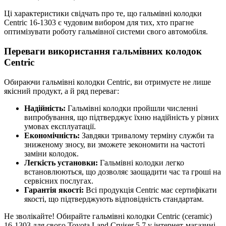
Ці характеристики свідчать про те, що гальмівні колодки
Centric 16-1303 є чудовим вибором для тих, хто прагне
оптимізувати роботу гальмівної системи свого автомобіля.
Переваги використання гальмівних колодок
Centric
Обираючи гальмівні колодки Centric, ви отримуєте не лише
якісний продукт, а й ряд переваг:
Надійність:
Гальмівні колодки пройшли численні
випробування, що підтверджує їхню надійність у різних
умовах експлуатації.
Економічність:
Завдяки тривалому терміну служби та
зниженому зносу, ви зможете зекономити на частоті
заміни колодок.
Легкість установки:
Гальмівні колодки легко
встановлюються, що дозволяє заощадити час та гроші на
сервісних послугах.
Гарантія якості:
Всі продукція Centric має сертифікати
якості, що підтверджують відповідність стандартам.
Не зволікайте! Обирайте гальмівні колодки Centric (ceramic)
16-1303 для свого Toyota Land Cruiser 5.7 у інтернет-магазині