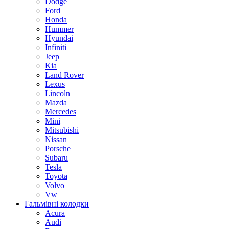
Dodge
Ford
Honda
Hummer
Hyundai
Infiniti
Jeep
Kia
Land Rover
Lexus
Lincoln
Mazda
Mercedes
Mini
Mitsubishi
Nissan
Porsche
Subaru
Tesla
Toyota
Volvo
Vw
Гальмівні колодки
Acura
Audi