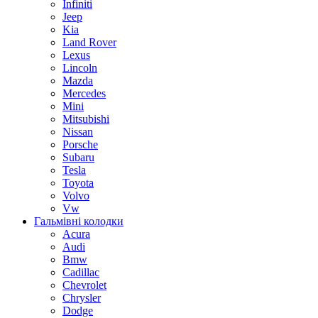
Infiniti
Jeep
Kia
Land Rover
Lexus
Lincoln
Mazda
Mercedes
Mini
Mitsubishi
Nissan
Porsche
Subaru
Tesla
Toyota
Volvo
Vw
Гальмівні колодки
Acura
Audi
Bmw
Cadillac
Chevrolet
Chrysler
Dodge