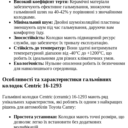
Високий коефіцієнт тертя:
Керамічні матеріали
забезпечують ефективне гальмування, знижуючи
гальмівний шлях на 40-42% у порівнянні з звичайними
колодками.
Мінімальний шум:
Двойні шумоізоляційні пластины
зменшують шум під час гальмування, даруючи вам
комфортну їзду.
Зносостійкість:
Колодки мають підвищений ресурс
служби, що забезпечує їх тривалу експлуатацію.
Стійкість до температур:
Вони здатні витримувати
температурний діапазон від -40°C до +1200°C, що
робить їх ідеальними для різних кліматичних умов.
Екологічність:
Нульове опилення робить їх безпечними
для навколишнього середовища.
Особливості та характеристики гальмівних
колодок Centric 16-1293
Гальмівні колодки Centric (ceramic) 16-1293 мають ряд
унікальних характеристик, які роблять їх одним з найкращих
рішень для автомобілів Toyota Camry:
Простота установки:
Колодки мають точні розміри, що
дозволяє легко їх встановити без додаткових
модифікацій.