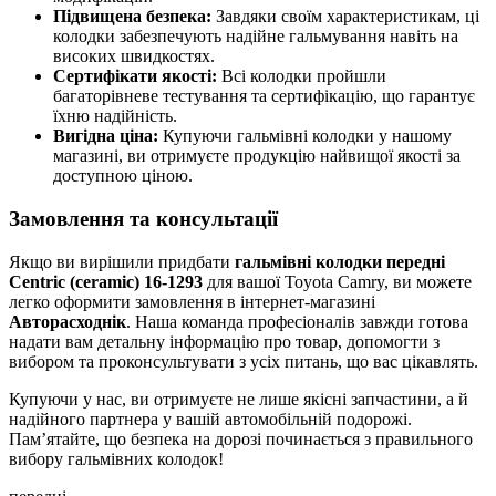
Підвищена безпека:
Завдяки своїм характеристикам, ці
колодки забезпечують надійне гальмування навіть на
високих швидкостях.
Сертифікати якості:
Всі колодки пройшли
багаторівневе тестування та сертифікацію, що гарантує
їхню надійність.
Вигідна ціна:
Купуючи гальмівні колодки у нашому
магазині, ви отримуєте продукцію найвищої якості за
доступною ціною.
Замовлення та консультації
Якщо ви вирішили придбати
гальмівні колодки передні
Centric (ceramic) 16-1293
для вашої Toyota Camry, ви можете
легко оформити замовлення в інтернет-магазині
Авторасходнік
. Наша команда професіоналів завжди готова
надати вам детальну інформацію про товар, допомогти з
вибором та проконсультувати з усіх питань, що вас цікавлять.
Купуючи у нас, ви отримуєте не лише якісні запчастини, а й
надійного партнера у вашій автомобільній подорожі.
Пам’ятайте, що безпека на дорозі починається з правильного
вибору гальмівних колодок!