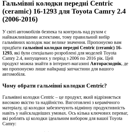
Гальмівні колодки передні Centric
(ceramic) 16-1293 для Toyota Camry 2.4
(2006-2016)
У світі автомобілів безпека та контроль над рухом є
найважливішими аспектами, тому правильний вибір
гальмівних колодок має велике значення. Пропонуємо вам
придбати
гальмівні колодки передні Centric (ceramic) 16-
1293
, які були спеціально розроблені для моделей Toyota
Camry 2.4, випущених у період з 2006 по 2016 рік. Цей
продукт можна знайти в інтернет-магазині
Авторасходнік
, де
ми пропонуємо лише найкращі запчастини для вашого
автомобіля.
Чому обрати гальмівні колодки Centric?
Гальмівні колодки Centric – це продукт, який відрізняється
високою якістю та надійністю. Виготовлені з керамічного
матеріалу, ці колодки забезпечують відмінну продуктивність
навіть у найскладніших умовах. Ось кілька ключових переваг,
які роблять ці колодки ідеальним вибором для вашої Toyota
Camry: