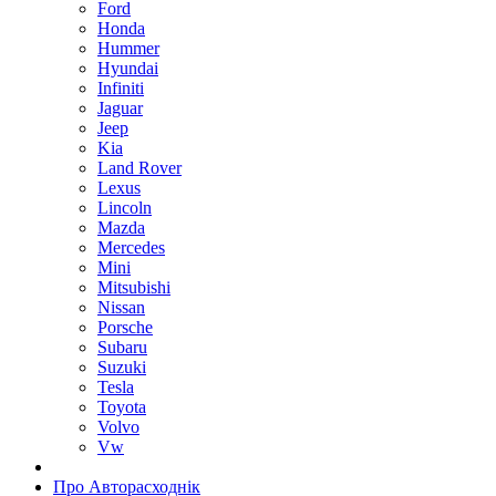
Ford
Honda
Hummer
Hyundai
Infiniti
Jaguar
Jeep
Kia
Land Rover
Lexus
Lincoln
Mazda
Mercedes
Mini
Mitsubishi
Nissan
Porsche
Subaru
Suzuki
Tesla
Toyota
Volvo
Vw
Про Авторасходнік