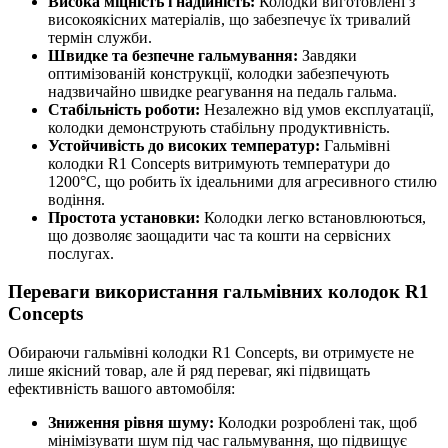
Висока міцність і надійність:
Колодки виготовлені з
високоякісних матеріалів, що забезпечує їх тривалий
термін служби.
Швидке та безпечне гальмування:
Завдяки
оптимізованій конструкції, колодки забезпечують
надзвичайно швидке реагування на педаль гальма.
Стабільність роботи:
Незалежно від умов експлуатації,
колодки демонструють стабільну продуктивність.
Устойчивість до високих температур:
Гальмівні
колодки R1 Concepts витримують температури до
1200°C, що робить їх ідеальними для агресивного стилю
водіння.
Простота установки:
Колодки легко встановлюються,
що дозволяє заощадити час та кошти на сервісних
послугах.
Переваги використання гальмівних колодок R1
Concepts
Обираючи гальмівні колодки R1 Concepts, ви отримуєте не
лише якісний товар, але й ряд переваг, які підвищать
ефективність вашого автомобіля:
Зниження рівня шуму:
Колодки розроблені так, щоб
мінімізувати шум під час гальмування, що підвищує