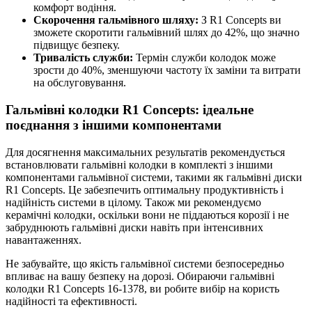
комфорт водіння.
Скорочення гальмівного шляху:
З R1 Concepts ви
зможете скоротити гальмівний шлях до 42%, що значно
підвищує безпеку.
Тривалість служби:
Термін служби колодок може
зрости до 40%, зменшуючи частоту їх заміни та витрати
на обслуговування.
Гальмівні колодки R1 Concepts: ідеальне
поєднання з іншими компонентами
Для досягнення максимальних результатів рекомендується
встановлювати гальмівні колодки в комплекті з іншими
компонентами гальмівної системи, такими як гальмівні диски
R1 Concepts. Це забезпечить оптимальну продуктивність і
надійність системи в цілому. Також ми рекомендуємо
керамічні колодки, оскільки вони не піддаються корозії і не
забруднюють гальмівні диски навіть при інтенсивних
навантаженнях.
Не забувайте, що якість гальмівної системи безпосередньо
впливає на вашу безпеку на дорозі. Обираючи гальмівні
колодки R1 Concepts 16-1378, ви робите вибір на користь
надійності та ефективності.