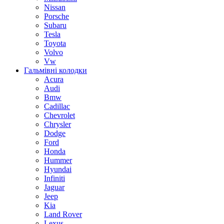
Nissan
Porsche
Subaru
Tesla
Toyota
Volvo
Vw
Гальмівні колодки
Acura
Audi
Bmw
Cadillac
Chevrolet
Chrysler
Dodge
Ford
Honda
Hummer
Hyundai
Infiniti
Jaguar
Jeep
Kia
Land Rover
Lexus