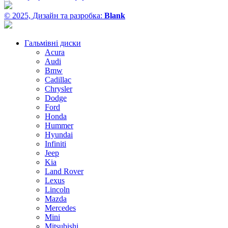
© 2025, Дизайн та разробка:
Blank
Гальмівні диски
Acura
Audi
Bmw
Cadillac
Chrysler
Dodge
Ford
Honda
Hummer
Hyundai
Infiniti
Jeep
Kia
Land Rover
Lexus
Lincoln
Mazda
Mercedes
Mini
Mitsubishi