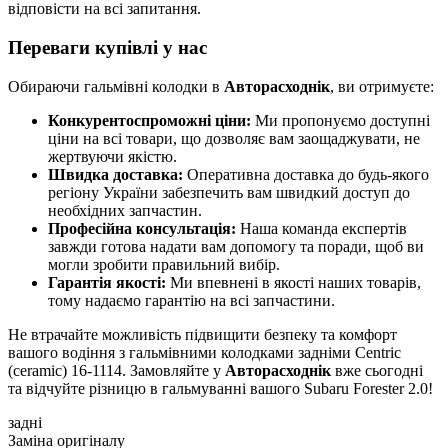
відповісти на всі запитання.
Переваги купівлі у нас
Обираючи гальмівні колодки в
Авторасходнік
, ви отримуєте:
Конкурентоспроможні ціни:
Ми пропонуємо доступні
ціни на всі товари, що дозволяє вам заощаджувати, не
жертвуючи якістю.
Швидка доставка:
Оперативна доставка до будь-якого
регіону України забезпечить вам швидкий доступ до
необхідних запчастин.
Професійна консультація:
Наша команда експертів
завжди готова надати вам допомогу та поради, щоб ви
могли зробити правильний вибір.
Гарантія якості:
Ми впевнені в якості наших товарів,
тому надаємо гарантію на всі запчастини.
Не втрачайте можливість підвищити безпеку та комфорт
вашого водіння з гальмівними колодками задніми Centric
(ceramic) 16-1114. Замовляйте у
Авторасходнік
вже сьогодні
та відчуйте різницю в гальмуванні вашого Subaru Forester 2.0!
задні
Заміна оригіналу