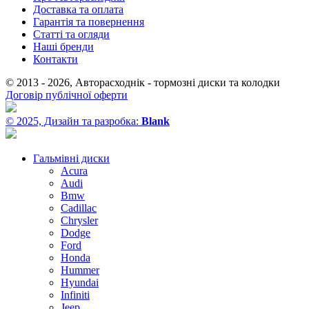
Доставка та оплата
Гарантія та повернення
Статті та огляди
Наші бренди
Контакти
© 2013 - 2026, Авторасходнік - тормозні диски та колодки
Договір публічної оферти
© 2025, Дизайн та разробка:
Blank
Гальмівні диски
Acura
Audi
Bmw
Cadillac
Chrysler
Dodge
Ford
Honda
Hummer
Hyundai
Infiniti
Jeep