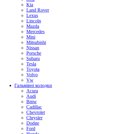
Kia
Land Rover
Lexus
Lincoln
Mazda
Mercedes
Mini
Mitsubishi
Nissan
Porsche
Subaru
Tesla
Toyota
Volvo
Vw
Гальмівні колодки
Acura
Audi
Bmw
Cadillac
Chevrolet
Chrysler
Dodge
Ford
Honda