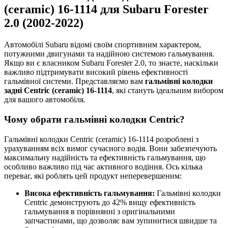
(ceramic) 16-1114 для Subaru Forester
2.0 (2002-2022)
Автомобілі Subaru відомі своїм спортивним характером,
потужними двигунами та надійною системою гальмування.
Якщо ви є власником Subaru Forester 2.0, то знаєте, наскільки
важливо підтримувати високий рівень ефективності
гальмівної системи. Представляємо вам
гальмівні колодки
задні Centric (ceramic) 16-1114
, які стануть ідеальним вибором
для вашого автомобіля.
Чому обрати гальмівні колодки Centric?
Гальмівні колодки Centric (ceramic) 16-1114 розроблені з
урахуванням всіх вимог сучасного водія. Вони забезпечують
максимальну надійність та ефективність гальмування, що
особливо важливо під час активного водіння. Ось кілька
переваг, які роблять цей продукт неперевершеним:
Висока ефективність гальмування:
Гальмівні колодки
Centric демонструють до 42% вищу ефективність
гальмування в порівнянні з оригінальними
запчастинами, що дозволяє вам зупинитися швидше та