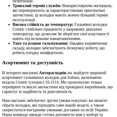
безпечніше.
Тривалий термін служби:
Використовуючи матеріали,
які перевершують за характеристиками оригінальні
запчастини, ці колодки мають значно більший термін
експлуатації.
Висока стійкість до температур:
Гальмівні колодки
Centric стабільно працюють у широкому діапазоні
температур, що дозволяє їм зберігати свої властивості
навіть під великими навантаженнями.
Тихе та плавне гальмування:
Завдяки керамічному
складу, колодки забезпечують безшумну роботу, що
робить поїздку комфортною.
Асортимент та доступність
В інтернет-магазині
Авторасходнік
ви знайдете широкий
асортимент гальмівних колодок для Subaru, включаючи
модель Centric (ceramic) 16-1114. Ми пропонуємо тільки
перевірені та якісні запчастини від провідних виробників, що
гарантує їх надійність та довговічність.
Наш магазин забезпечує зручні умови покупки: ви можете
обрати колодки, які підходять саме вашій моделі, а також
скористатися вигідними умовами доставки по всій Україні.
Наша команда завжди готова допомогти вам у виборі та