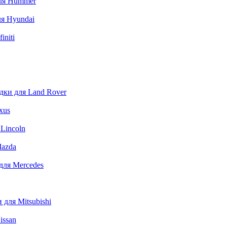
ля Hummer
я Hyundai
initi
дки для Land Rover
xus
Lincoln
Mazda
для Mercedes
для Mitsubishi
issan