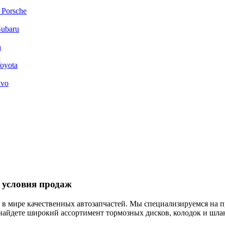
 Porsche
Subaru
a
oyota
lvo
 условия продаж
в мире качественных автозапчастей. Мы специализируемся на п
найдете широкий ассортимент тормозных дисков, колодок и шл