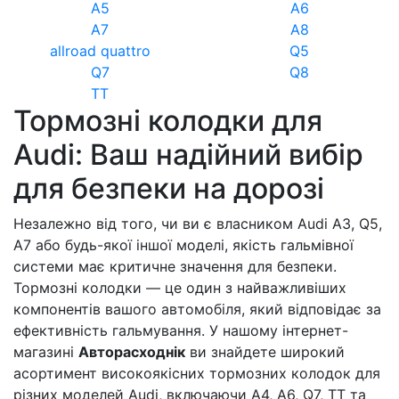
A5
A6
A7
A8
allroad quattro
Q5
Q7
Q8
TT
Тормозні колодки для
Audi: Ваш надійний вибір
для безпеки на дорозі
Незалежно від того, чи ви є власником Audi A3, Q5,
A7 або будь-якої іншої моделі, якість гальмівної
системи має критичне значення для безпеки.
Тормозні колодки — це один з найважливіших
компонентів вашого автомобіля, який відповідає за
ефективність гальмування. У нашому інтернет-
магазині
Авторасходнік
ви знайдете широкий
асортимент високоякісних тормозних колодок для
різних моделей Audi, включаючи A4, A6, Q7, TT та