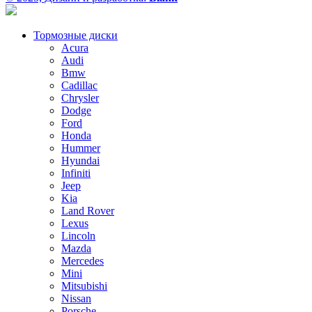
Тормозные диски
Acura
Audi
Bmw
Cadillac
Chrysler
Dodge
Ford
Honda
Hummer
Hyundai
Infiniti
Jeep
Kia
Land Rover
Lexus
Lincoln
Mazda
Mercedes
Mini
Mitsubishi
Nissan
Porsche