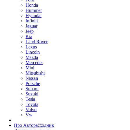
Honda
Hummer
Hyundai
Infiniti
Jaguar
Jeep
Kia
Land Rover
Lexus
Lincoln
Mazda
Mercedes
Mini
Mitsubishi
Nissan
Porsche
Subaru
Suzuki
Tesla
Toyota
Volvo
Vw
Про Авторасходник