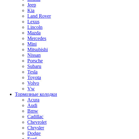
Jeep
Kia
Land Rover
Lexus
Lincoln
Mazda
Mercedes
Mini
Mitsubishi
Nissan
Porsche
Subaru
Tesla
Toyota
Volvo
Vw
Тормозные колодки
Acura
Audi
Bmw
Cadillac
Chevrolet
Chrysler
Dodge
Ford