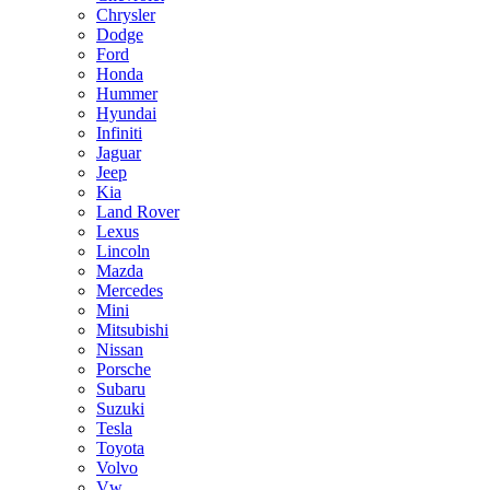
Chrysler
Dodge
Ford
Honda
Hummer
Hyundai
Infiniti
Jaguar
Jeep
Kia
Land Rover
Lexus
Lincoln
Mazda
Mercedes
Mini
Mitsubishi
Nissan
Porsche
Subaru
Suzuki
Tesla
Toyota
Volvo
Vw