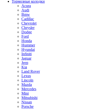
Тормозные колодки
Acura
Audi
Bmw
Cadillac
Chevrolet
Chrysler
Dodge
Ford
Honda
Hummer
Hyundai
Infiniti
Jaguar
Jeep
Kia
Land Rover
Lexus
Lincoln
Mazda
Mercedes
Mini
Mitsubishi
Nissan
Porsche