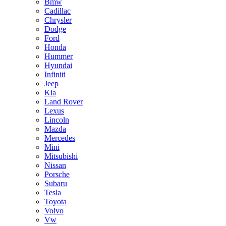
Bmw
Cadillac
Chrysler
Dodge
Ford
Honda
Hummer
Hyundai
Infiniti
Jeep
Kia
Land Rover
Lexus
Lincoln
Mazda
Mercedes
Mini
Mitsubishi
Nissan
Porsche
Subaru
Tesla
Toyota
Volvo
Vw