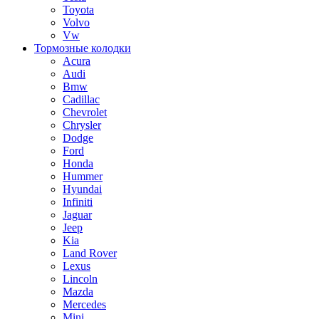
Toyota
Volvo
Vw
Тормозные колодки
Acura
Audi
Bmw
Cadillac
Chevrolet
Chrysler
Dodge
Ford
Honda
Hummer
Hyundai
Infiniti
Jaguar
Jeep
Kia
Land Rover
Lexus
Lincoln
Mazda
Mercedes
Mini