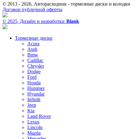
© 2013 - 2026, Авторасходник - тормозные диски и колодки
Договор публичной оферты
© 2025, Дизайн и разработка:
Blank
Тормозные диски
Acura
Audi
Bmw
Cadillac
Chrysler
Dodge
Ford
Honda
Hummer
Hyundai
Infiniti
Jeep
Kia
Land Rover
Lexus
Lincoln
Mazda
Mercedes