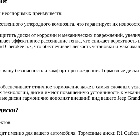
met
м неоспоримых преимуществ:
ственного углеродного композита, что гарантирует их износост
щитить диски от коррозии и механических повреждений, увелич
вает эффективное рассеивание тепла, что снижает вероятность 
d Cherokee 5.7, что обеспечивает легкость установки и максим
а вашу безопасность и комфорт при вождении. Тормозные диски
обеспечивают отличное торможение даже в самых сложных усло
х технологий, диски имеют повышенную устойчивость к механи
ые диски гармонично дополнят внешний вид вашего Jeep Grand
 диски?
ктов:
дит именно для вашего автомобиля. Тормозные диски R1 Carbon 