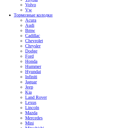
Volvo
Vw
Тормозные колодки
Acura
Audi
Bmw
Cadillac
Chevrolet
Chrysler
Dodge
Ford
Honda
Hummer
Hyundai
Infiniti
Jaguar
Jeep
Kia
Land Rover
Lexus
Lincoln
Mazda
Mercedes
Mini