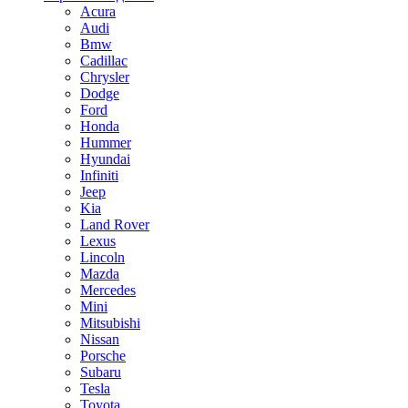
Acura
Audi
Bmw
Cadillac
Chrysler
Dodge
Ford
Honda
Hummer
Hyundai
Infiniti
Jeep
Kia
Land Rover
Lexus
Lincoln
Mazda
Mercedes
Mini
Mitsubishi
Nissan
Porsche
Subaru
Tesla
Toyota