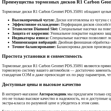
Преимущества тормозных дисков R1 Carbon Geo
Тормозные диски R1 Carbon Geomet PDS.35091 обладают целым
Высокопрочный чугун:
Диски изготовлены из чугуна с 
Эффективное охлаждение:
Перфорация дисков способств
Технология Diamond Slot:
Специальные насечки на пове
Защита от коррозии:
Уникальное покрытие надежно защи
Индикаторы износа:
Специальные насечки позволяют лег
Минимизация вибраций:
Двойная финишная обработка о
Точное балансирование:
Балансировка дисков производи
Простота установки и совместимость
Тормозные диски R1 Carbon Geomet PDS.35091 являются прямой
тормозную систему вашего автомобиля — достаточно заменить 
стандартам ОЭМ и даже превосходят их по ряду параметров, что
Доступные цены и высокое качество
В интернет-магазине
Авторасходник
мы предлагаем только се
это не только высокое качество и надежность, но и доступные
экстра-класса по разумной цене и убедитесь в этом сами.