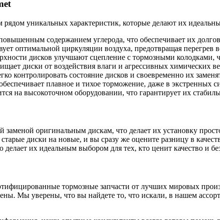
met
 рядом уникальных характеристик, которые делают их идеальны
повышенным содержанием углерода, что обеспечивает их долгове
ует оптимальной циркуляции воздуха, предотвращая перегрев 
рхности дисков улучшают сцепление с тормозными колодками, ч
щает диски от воздействия влаги и агрессивных химических ве
ко контролировать состояние дисков и своевременно их заменят
беспечивает плавное и тихое торможение, даже в экстренных с
тся на высокоточном оборудовании, что гарантирует их стабиль
 заменой оригинальным дискам, что делает их установку просто
старые диски на новые, и вы сразу же оцените разницу в качес
 делает их идеальным выбором для тех, кто ценит качество и бе
ртифицированные тормозные запчасти от лучших мировых прои
 цены. Мы уверены, что вы найдете то, что искали, в нашем ас