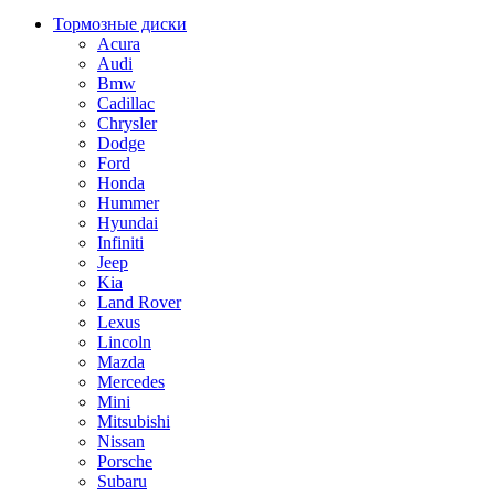
Тормозные диски
Acura
Audi
Bmw
Cadillac
Chrysler
Dodge
Ford
Honda
Hummer
Hyundai
Infiniti
Jeep
Kia
Land Rover
Lexus
Lincoln
Mazda
Mercedes
Mini
Mitsubishi
Nissan
Porsche
Subaru