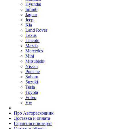
Hyundai
Infiniti
Jaguar
Jeep
Kia
Land Rover
Lexus
Lincoln
Mazda
Mercedes
Mini
Mitsubishi
Nissan
Porsche
Subaru
Suzuki
Tesla
Toyota
Volvo
Vw
Про Авторасходник
Доставка и оплата
Гарантия и возврат
Статьи и обзоры