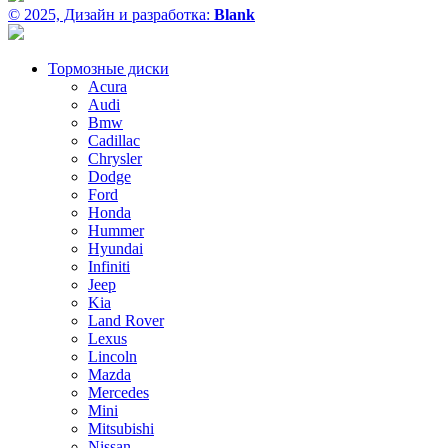
© 2025, Дизайн и разработка:
Blank
Тормозные диски
Acura
Audi
Bmw
Cadillac
Chrysler
Dodge
Ford
Honda
Hummer
Hyundai
Infiniti
Jeep
Kia
Land Rover
Lexus
Lincoln
Mazda
Mercedes
Mini
Mitsubishi
Nissan