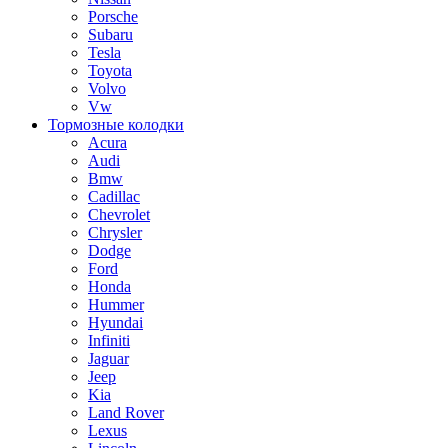
Porsche
Subaru
Tesla
Toyota
Volvo
Vw
Тормозные колодки
Acura
Audi
Bmw
Cadillac
Chevrolet
Chrysler
Dodge
Ford
Honda
Hummer
Hyundai
Infiniti
Jaguar
Jeep
Kia
Land Rover
Lexus