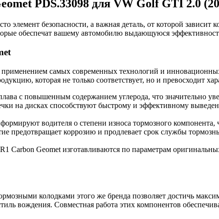
omet PDS.33098 для VW Golf GTI 2.0 (20
осто элемент безопасности, а важная деталь, от которой зависит
оторые обеспечат вашему автомобилю выдающуюся эффективност
met
 с применением самых современных технологий и инновационных
дукцию, которая не только соответствует, но и превосходит ха
лава с повышенным содержанием углерода, что значительно уве
чки на дисках способствуют быстрому и эффективному выведени
формируют водителя о степени износа тормозного компонента, ч
е предотвращает коррозию и продлевает срок службы тормозных
R1 Carbon Geomet изготавливаются по параметрам оригинальных 
тормозными колодками этого же бренда позволяет достичь макс
тиль вождения. Совместная работа этих компонентов обеспечив