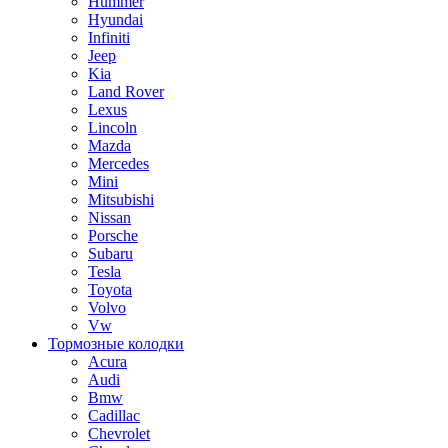
Hummer
Hyundai
Infiniti
Jeep
Kia
Land Rover
Lexus
Lincoln
Mazda
Mercedes
Mini
Mitsubishi
Nissan
Porsche
Subaru
Tesla
Toyota
Volvo
Vw
Тормозные колодки
Acura
Audi
Bmw
Cadillac
Chevrolet