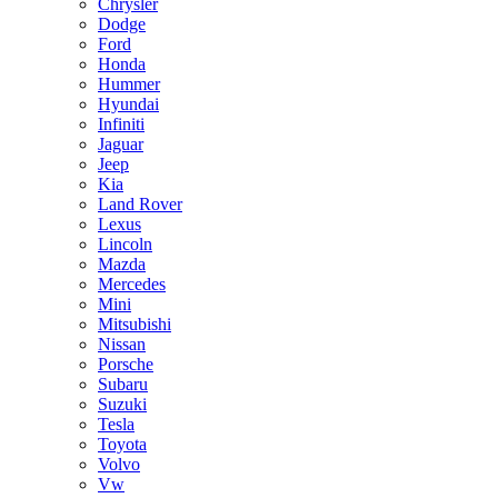
Chrysler
Dodge
Ford
Honda
Hummer
Hyundai
Infiniti
Jaguar
Jeep
Kia
Land Rover
Lexus
Lincoln
Mazda
Mercedes
Mini
Mitsubishi
Nissan
Porsche
Subaru
Suzuki
Tesla
Toyota
Volvo
Vw