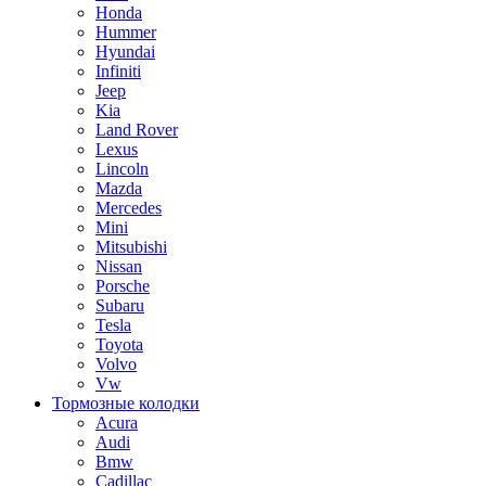
Honda
Hummer
Hyundai
Infiniti
Jeep
Kia
Land Rover
Lexus
Lincoln
Mazda
Mercedes
Mini
Mitsubishi
Nissan
Porsche
Subaru
Tesla
Toyota
Volvo
Vw
Тормозные колодки
Acura
Audi
Bmw
Cadillac